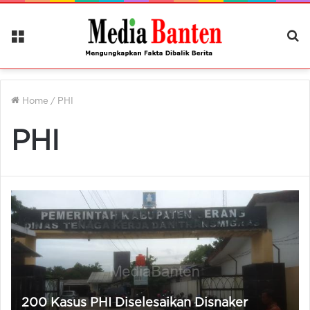
Menu
Ca
Be
Home
/
PHI
PHI
200 Kasus PHI Diselesaikan Disnaker