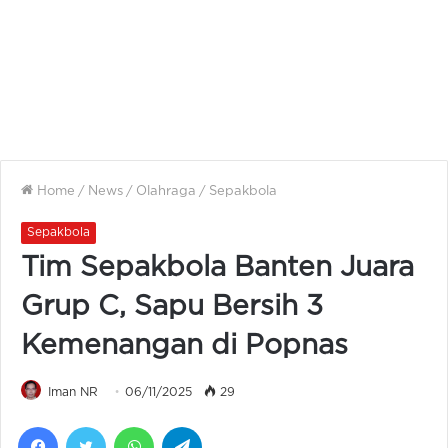
Home
/
News
/
Olahraga
/
Sepakbola
Sepakbola
Tim Sepakbola Banten Juara
Grup C, Sapu Bersih 3
Kemenangan di Popnas
Iman NR
06/11/2025
29
Facebook
Twitter
WhatsApp
Telegram