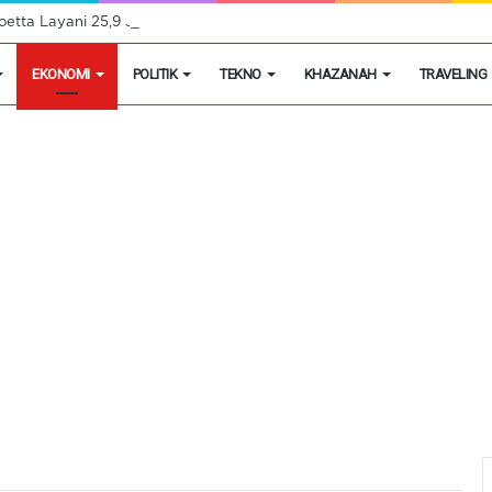
 Soetta Layani 25,9 Juta Penumpang Pesawat Semester I 2026
EKONOMI
POLITIK
TEKNO
KHAZANAH
TRAVELING