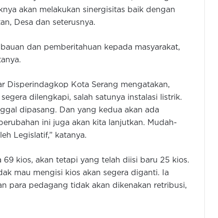
knya akan melakukan sinergisitas baik dengan
an, Desa dan seterusnya.
auan dan pemberitahuan kepada masyarakat,
tanya.
sar Disperindagkop Kota Serang mengatakan,
egera dilengkapi, salah satunya instalasi listrik.
inggal dipasang. Dan yang kedua akan ada
perubahan ini juga akan kita lanjutkan. Mudah-
eh Legislatif,” katanya.
69 kios, akan tetapi yang telah diisi baru 25 kios.
ak mau mengisi kios akan segera diganti. Ia
Kisah Rapih Herdiansyah: Dari
Wartawan Hingga Jadi Komisaris
n para pedagang tidak akan dikenakan retribusi,
PT Pelabuhan Cilegon Mandiri
Disperindag Banten Gelar Pasar