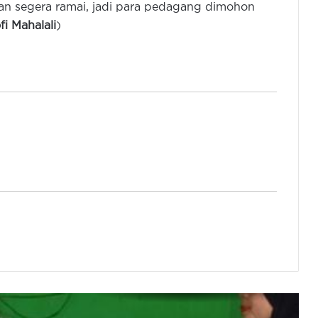
kan segera ramai, jadi para pedagang dimohon
Murah Khusus Pengemudi Ojol di
fi Mahalali
)
Panancangan
Gubernur Banten: Tahun 2026
Program Bang Andra Tangani 46,71
Km Jalan Desa
LOTTE Mart Serang Hadir dengan
Wajah Baru, Tawarkan Pengalaman
Berbelanja Lebih Nyaman
Gubernur Banten Tinjau
Pembangunan Jembatan Piano
Yang Hubungkan Serang –
Tangerang
Gubernur Banten Terima Petugas
Pendataan Lapangan Sensus
Ekonomi 2026