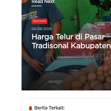
Read Next
Ekonomi
01/08/2026
Ekonomi
Gubernur Jakarta da
04/08/2026
Banten Tinjau Lokasi 
Peternakan dan Perta
Ciangir
Harga Telur di Pasar
Tradisonal Kabupate
Turun Jadi Rp22.500 
Berita Terkait: