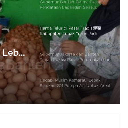
Harga Telur di Pasar Tradisonal
Kabupaten Lebak Turun Jadi
Rp22.500 / Kg
Gubernur Jakarta dan Banten
Tinjau Lokasi Pusat Peternakan dan
Pertanian di Ciangir
n
Pusat
Hadapi Musim Kemarau, Lebak
Siapkan 201 Pompa Air Untuk Areal
nian di
Pertanian
Gubernur Banten Hadiri Panen
Raya Padi Organik 1.500 Hektar di
n Lebak
Sukarame
/ Kg
Kisah Rapih Herdiansyah: Dari
Wartawan Hingga Jadi Komisaris
PT Pelabuhan Cilegon Mandiri