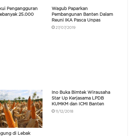
Disperindag Banten Gelar Pasar
kui Pengangguran
Wagub Paparkan
Murah Khusus Pengemudi Ojol di
Sebanyak 25.000
Pembangunan Banten Dalam
Panancangan
Reuni IKA Pasca Unpas
9
27/07/2019
Gubernur Banten: Tahun 2026
Program Bang Andra Tangani 46,71
Km Jalan Desa
LOTTE Mart Serang Hadir dengan
Wajah Baru, Tawarkan Pengalaman
Berbelanja Lebih Nyaman
Gubernur Banten Tinjau
Ino Buka Bimtek Wirausaha
Pembangunan Jembatan Piano
Star Up Kerjasama LPDB
Yang Hubungkan Serang –
KUMKM dan ICMI Banten
Tangerang
11/12/2018
Gubernur Banten Terima Petugas
Pendataan Lapangan Sensus
Ekonomi 2026
agung di Lebak