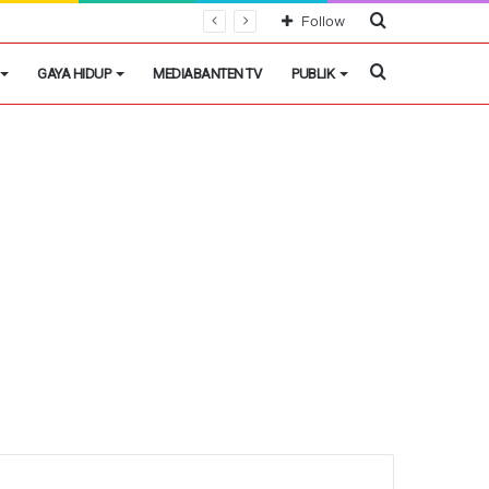
Cari
Follow
Berita
Cari
GAYA HIDUP
MEDIABANTEN TV
PUBLIK
Berita