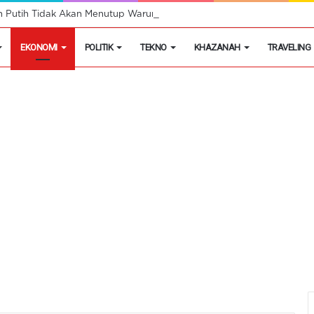
h Putih Tidak Akan Menutup Warung Kelontongan di Desa
EKONOMI
POLITIK
TEKNO
KHAZANAH
TRAVELING