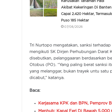
Kerusakan Tanaman Padi
Akibat Kekeringan Di Banten
Capai 2.420 Hektar, Termasuk
Puso 185 Hektar
07/08/2026
Tri Nurtopo mengatakan, sanksi terhadap 
mengikuti SK Dirjen Perhubungan Darat 
disebutkan, pelanggaaran berdasarkan be
Otobus (PO). “Yang paling berat sanksi it
yang melanggar, bukan trayek untu satu p
dicabut,” katanya.
Baca:
Kerjasama KPK dan BPN, Pemprov Ban
Menhub: Kapal Feri Di Bawah 5.000 