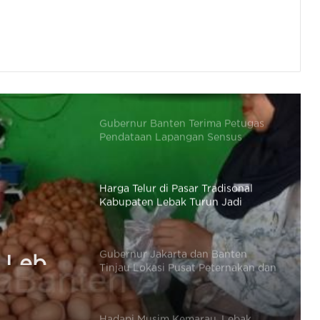
Wajah Baru, Tawarkan Pengalaman
Berbelanja Lebih Nyaman
Gubernur Banten Dukung Pemuda
Tani Wujudkan Satu Desa Satu
Hektar Jagung
Gubernur Banten Terima Petugas
Pendataan Lapangan Sensus
Ekonomi 2026
Harga Telur di Pasar Tradisonal
Kabupaten Lebak Turun Jadi
Rp22.500 / Kg
n Lebak
Gubernur Jakarta dan Banten
Tinjau Lokasi Pusat Peternakan dan
/ Kg
Pertanian di Ciangir
Hadapi Musim Kemarau, Lebak