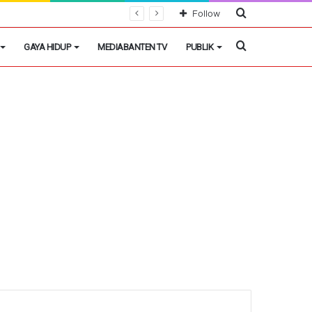
Cari
Follow
Berita
Cari
GAYA HIDUP
MEDIABANTEN TV
PUBLIK
Berita