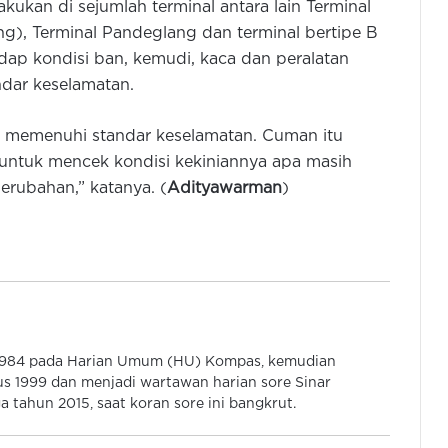
kukan di sejumlah terminal antara lain Terminal
g), Terminal Pandeglang dan terminal bertipe B
hadap kondisi ban, kemudi, kaca dan peralatan
Gubernur Banten Hadiri Panen
dar keselamatan.
Raya Padi Organik 1.500 Hektar di
Sukarame
ah memenuhi standar keselamatan. Cuman itu
untuk mencek kondisi kekiniannya apa masih
Kisah Rapih Herdiansyah: Dari
Wartawan Hingga Jadi Komisaris
perubahan,” katanya. (
Adityawarman
)
PT Pelabuhan Cilegon Mandiri
Disperindag Banten Gelar Pasar
Murah Khusus Pengemudi Ojol di
Panancangan
Gubernur Banten: Tahun 2026
 1984 pada Harian Umum (HU) Kompas, kemudian
Program Bang Andra Tangani 46,71
s 1999 dan menjadi wartawan harian sore Sinar
Km Jalan Desa
 tahun 2015, saat koran sore ini bangkrut.
LOTTE Mart Serang Hadir dengan