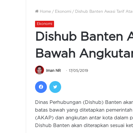
Home
/
Ekonomi
/
Dishub Banten Awasi Tarif At
Ekonomi
Dishub Banten A
Bawah Angkutan
Iman NR
17/05/2019
Facebook
Twitter
Dinas Perhubungan (Dishub) Banten akan
batas bawah yang ditetapkan pemerintah u
(AKAP) dan angkutan antar kota dalam pr
Dishub Banten akan diterapkan sesuai ket