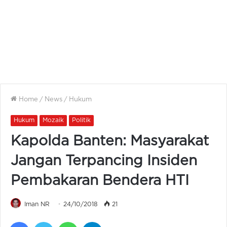
Home
/
News
/
Hukum
Hukum
Mozaik
Politik
Kapolda Banten: Masyarakat
Jangan Terpancing Insiden
Pembakaran Bendera HTI
Iman NR
24/10/2018
21
Facebook
Twitter
WhatsApp
Telegram