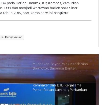
 1984 pada Harian Umum (HU) Kompas, kemudian
di ATM Tapi Uang Tak Keluar, Segera
s 1999 dan menjadi wartawan harian sore Sinar
Lakukan Hal Ini
 tahun 2015, saat koran sore ini bangkrut.
Restoran Penunggak Pajak di Kab
Tangerang Diberi Sanksi
Administrasi
uku Bunga Acuan
Mudahkan Bayar Pajak Kendaraan
Bermotor, Bapenda Banten
Targetkan Bentuk 10.000 Agen
Samsat
Kemnaker dan BJB Kerjasama
Pemanfaatan Layanan Perbankan
OJK Beri Izin Penggabungan 8 BPR
Ke BPR Pusaka Dana di Ciputat