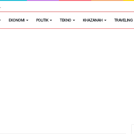
h Putih Tidak Akan Menutup Warung Kelontongan di Desa
EKONOMI
POLITIK
TEKNO
KHAZANAH
TRAVELING