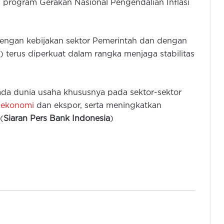
n program Gerakan Nasional Pengendalian Inflasi
engan kebijakan sektor Pemerintah dan dengan
 terus diperkuat dalam rangka menjaga stabilitas
Hingga 30 April, Bea Cukai Banten
a dunia usaha khususnya pada sektor-sektor
Catat Realisasi Penerimaan Rp4,55
 ekonomi
dan ekspor, serta meningkatkan
Triliun
(
Siaran Pers Bank Indonesia
)
Pemkot Cilegon Raih Opini WTP
dari BPK, Nilai Tindak Lanjut
Rekomendasi 85,5 Persen
Pemprov Banten Raih Opini WTP
BPK Ke-10 Secara Berturut-turut
Jangan Panik Saat Penarikan Uang