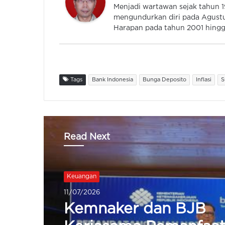
Menjadi wartawan sejak tahun
mengundurkan diri pada Agustu
Harapan pada tahun 2001 hingga
Tags
Bank Indonesia
Bunga Deposito
Inflasi
S
Read Next
Keuangan
09/07/2026
OJK Beri Izin