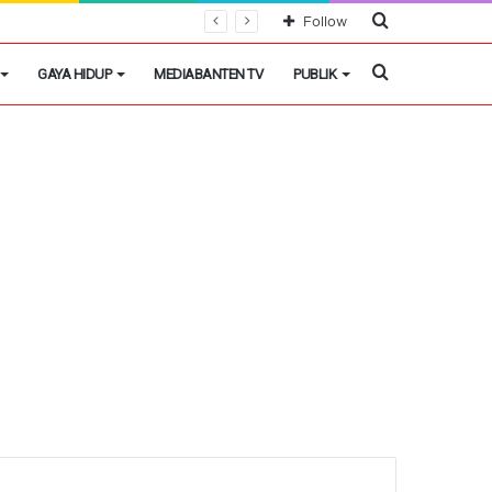
Cari
Follow
Berita
Cari
GAYA HIDUP
MEDIABANTEN TV
PUBLIK
Berita