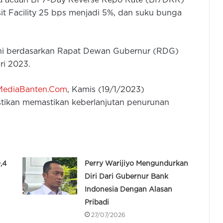
a acuan BI 7-Day Reverse Repo Rate (BI7DRR)
t Facility 25 bps menjadi 5%, dan suku bunga
ni berdasarkan Rapat Dewan Gubernur (RDG)
ri 2023.
MediaBanten.Com
, Kamis (19/1/2023)
tikan memastikan keberlanjutan penurunan
,4
Perry Warijiyo Mengundurkan
Diri Dari Gubernur Bank
Indonesia Dengan Alasan
Pribadi
27/07/2026