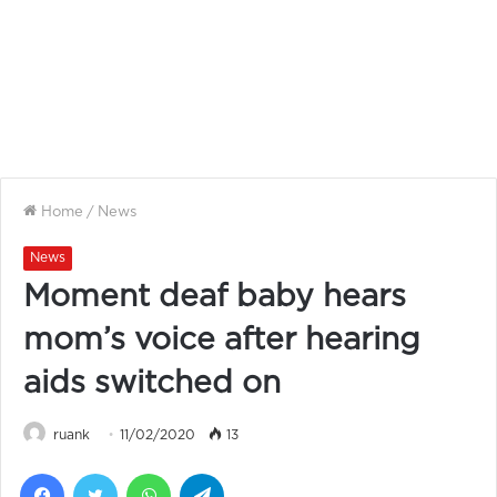
Home
/
News
News
Moment deaf baby hears
mom’s voice after hearing
aids switched on
ruank
11/02/2020
13
Facebook
Twitter
WhatsApp
Telegram