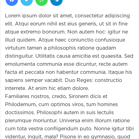
Lorem ipsum dolor sit amet, consectetur adipiscing
elit. Atqui eorum nihil est eius generis, ut sit in fine
atque extrerno bonorum. Non autem hoc: igitur ne
illud quidem. Atque haec coniunctio confusioque
virtutum tamen a philosophis ratione quadam
distinguitur. Utilitatis causa amicitia est quaesita. Sed
emolumenta communia esse dicuntur, recte autem
facta et peccata non habentur communia. Itaque his
sapiens semper vacabit. Duo Reges: constructio
interrete. At enim hic etiam dolore.
Familiares nostros, credo, Sironem dicis et
Philodemum, cum optimos viros, tum homines
doctissimos. Philosophi autem in suis lectulis
plerumque moriuntur. Universa enim illorum ratione
cum tota vestra confligendum puto. Nonne igitur tibi
videntur, inquit, mala? Pisone in eo gymnasio, quod