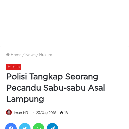
Home
/
News
/
Hukum
Hukum
Polisi Tangkap Seorang
Pecandu Sabu-sabu Asal
Lampung
Iman NR
23/04/2018
18
Facebook
Twitter
WhatsApp
Telegram