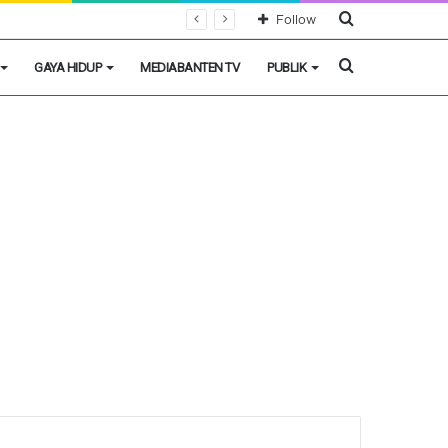
Cari
Follow
Berita
Cari
GAYA HIDUP
MEDIABANTEN TV
PUBLIK
Berita