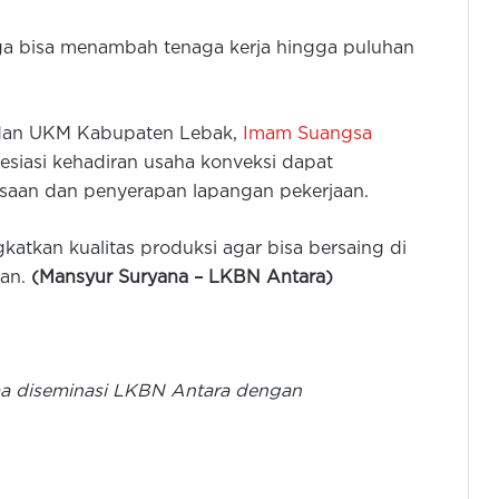
a bisa menambah tenaga kerja hingga puluhan
i dan UKM Kabupaten Lebak,
Imam Suangsa
siasi kehadiran usaha konveksi dapat
aan dan penyerapan lapangan pekerjaan.
katkan kualitas produksi agar bisa bersaing di
kan.
(
Mansyur
S
uryana –
LKBN Antara)
Pengukuhan Dekopinwil Menjadi
Momentum Penataan Peran
Koperasi di Provinsi Banten
ama diseminasi LKBN Antara dengan
Perajin Tahu dan Tempe Lebak
Kurangi Ukuran Produk, Siasati
Kenaikan Harga Kedelai Rp545 Ribu
/50 Kg
Pemkab Tangerang Perkuat UMKM