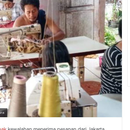
ara
bak
kewalahan menerima pesanan dari Jakarta,