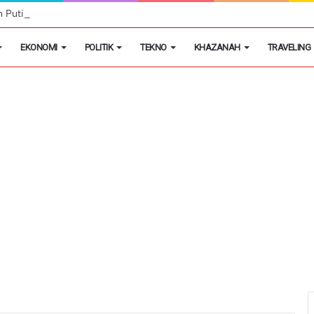
h Putih Tidak Akan Menutup Warung Kelontongan di Desa
EKONOMI
POLITIK
TEKNO
KHAZANAH
TRAVELING