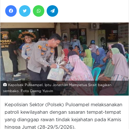
Facebook
Twitter
WhatsApp
Telegram
Kapolsek Puloampel, Iptu Jonathan Mampetua Sirait bagikan
sembako. Foto Daeng Yusvin
Kepolisian Sektor (Polsek) Puloampel melaksanakan
patroli kewilayahan dengan sasaran tempat-tempat
yang dianggap rawan tindak kejahatan pada Kamis
hingga Jumat (28-29/5/2026).