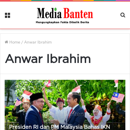
Menu
Ca
Be
Home
/
Anwar Ibrahim
Anwar Ibrahim
Presiden RI dan PM Malaysia Bahas IKN