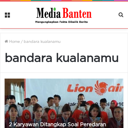
Menu
Ca
Be
Home
/
bandara kualanamu
bandara kualanamu
2 Karyawan Ditangkap Soal Peredaran