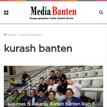
Menu
Ca
Be
Home
/
kurash banten
kurash banten
Kejurnas di Jakarta, Kurash Banten Raih 3