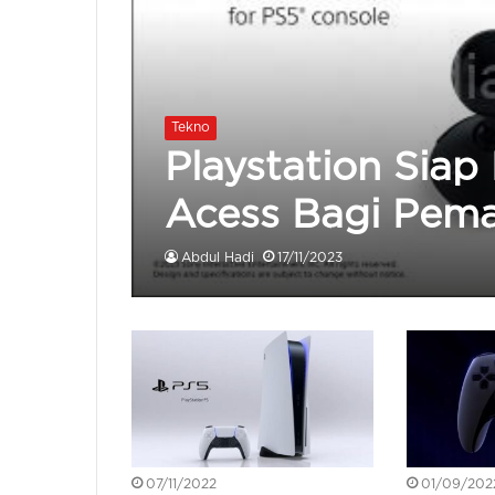
Tekno
Playstation Siap
Acess Bagi Pema
Abdul Hadi
17/11/2023
07/11/2022
01/09/202