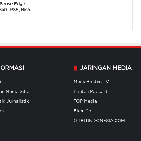
 Sense Edge
Baru PS5, Bisa
FORMASI
JARINGAN MEDIA
i
MediaBanten TV
n Media Siber
Banten Podcast
ik Jurnalistik
TOP Media
an
Biem.Co
ORBITINDONESIA.COM