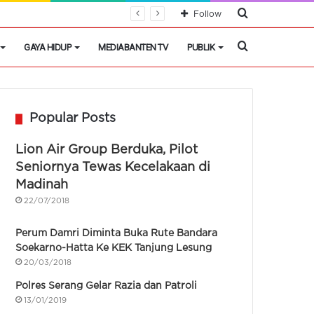
Cari
Follow
Berita
Cari
GAYA HIDUP
MEDIABANTEN TV
PUBLIK
Berita
Popular Posts
Lion Air Group Berduka, Pilot
Seniornya Tewas Kecelakaan di
Madinah
22/07/2018
Perum Damri Diminta Buka Rute Bandara
Soekarno-Hatta Ke KEK Tanjung Lesung
20/03/2018
Polres Serang Gelar Razia dan Patroli
13/01/2019