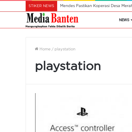
STIKER NEWS
Mendes Pastikan Koperasi Desa Mera
NEWS
Home
/
playstation
playstation