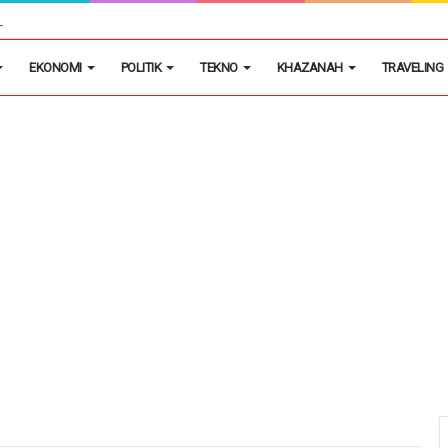
h Putih Tidak Akan Menutup Warung Kelontongan di Desa
EKONOMI
POLITIK
TEKNO
KHAZANAH
TRAVELING