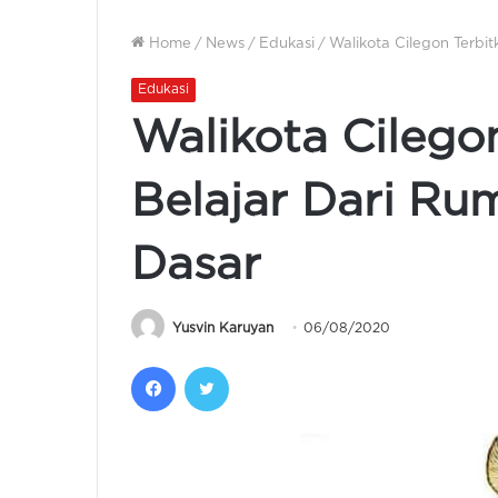
Home
/
News
/
Edukasi
/
Walikota Cilegon Terbi
Edukasi
Walikota Cilego
Belajar Dari Ru
Dasar
Yusvin Karuyan
06/08/2020
Facebook
Twitter