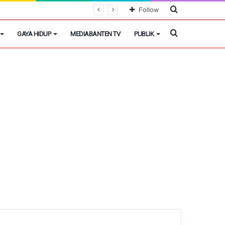
Cari
Follow
Berita
Cari
GAYA HIDUP
MEDIABANTEN TV
PUBLIK
Berita