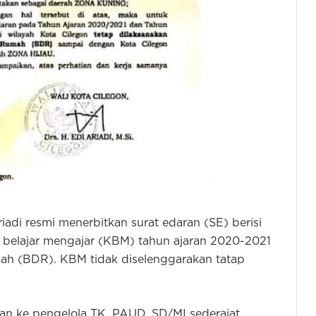
riadi resmi menerbitkan surat edaran (SE) berisi
an belajar mengajar (KBM) tahun ajaran 2020-2021
umah (BDR). KBM tidak diselenggarakan tatap
an ke pengelola TK, PAUD, SD/MI sederajat,