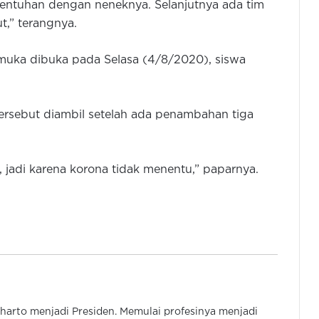
entuhan dengan neneknya. Selanjutnya ada tim
t,” terangnya.
 muka dibuka pada Selasa (4/8/2020), siswa
sebut diambil setelah ada penambahan tiga
Wagub Banten Ajak Tingkatkan
Inovasi dan Kuasai Kemajuan
Teknologi
i, jadi karena korona tidak menentu,” paparnya.
Dindikbud Banten Belum Terima
Surat Pengunduran Diri 7 Sekolah
Swasta dari Program Sekolah Gratis
FISIP UNMA Perkuat Pendidikan
Anak di Desa Muruy
harto menjadi Presiden. Memulai profesinya menjadi