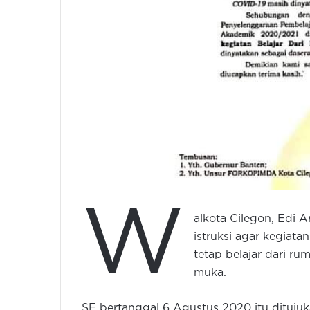
W
alkota Cilegon, Edi A
istruksi agar kegiat
tetap belajar dari r
muka.
SE bertanggal 6 Agustus 2020 itu ditujuk