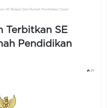
tkan SE Belajar Dari Rumah Pendidikan Dasar
n Terbitkan SE
mah Pendidikan
77