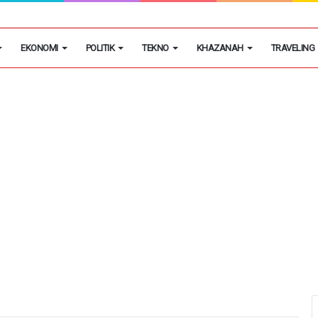
ande Tangkap Pencuri Telepon Seluler di Leuwi Limus
EKONOMI
POLITIK
TEKNO
KHAZANAH
TRAVELING