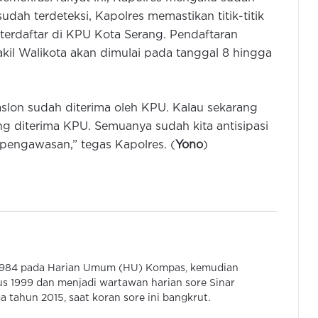
 sudah terdeteksi, Kapolres memastikan titik-titik
 terdaftar di KPU Kota Serang. Pendaftaran
kil Walikota akan dimulai pada tanggal 8 hingga
Pemkot dan Polres Cilegon Perkuat
Kesiapsigaan Hadapi Kebakaran
paslon sudah diterima oleh KPU. Kalau sekarang
dan Dampak Kekeringan
g diterima KPU. Semuanya sudah kita antisipasi
pengawasan,” tegas Kapolres. (
Yono
)
Polres Tangsel Musnahkan 46 Juta
Obat Keras Ilegal Daftar G Dari
Hasil Pengungkap Kasus
Kabidhumas Poda Banten: Warga
Bisa Ajukan Permintaan Air Bersih
Via Call Center Polri 110
 1984 pada Harian Umum (HU) Kompas, kemudian
Polres Tangsel Diminta Tangani
s 1999 dan menjadi wartawan harian sore Sinar
Dugaan Penipuan Tangsel Fun Run
 tahun 2015, saat koran sore ini bangkrut.
& Walk, Tak Perlu Tunggu Aduan