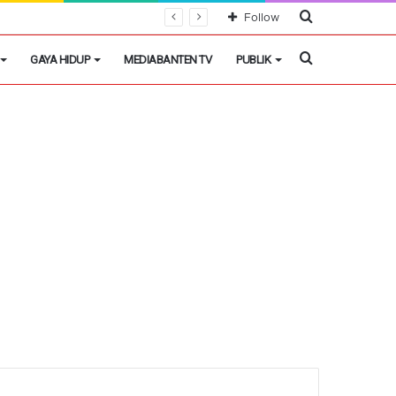
Cari
Follow
Berita
Cari
GAYA HIDUP
MEDIABANTEN TV
PUBLIK
Berita