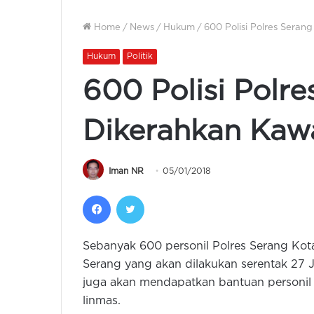
Home
/
News
/
Hukum
/
600 Polisi Polres Seran
Hukum
Politik
600 Polisi Polr
Dikerahkan Kawa
Iman NR
05/01/2018
Facebook
Twitter
Sebanyak 600 personil Polres Serang Kot
Serang yang akan dilakukan serentak 27 J
juga akan mendapatkan bantuan personil 
linmas.