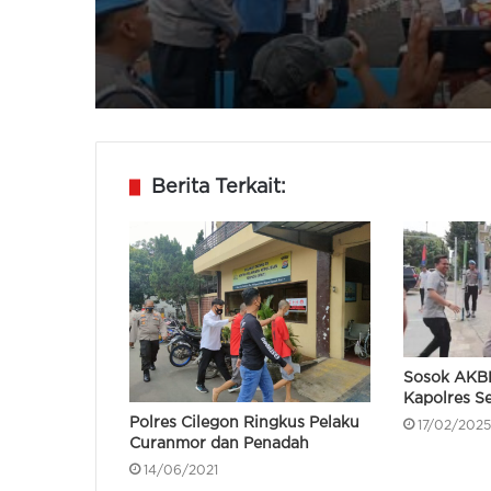
Dilepas Kapolda Ban
Polres Tangsel Gagal
Peredaran 46 Juta O
Keras Ilegal
Berita Terkait:
Sosok AKB
Kapolres S
Polres Cilegon Ringkus Pelaku
17/02/2025
Curanmor dan Penadah
14/06/2021