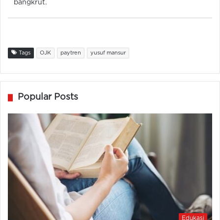
bangkrut.
Tags
OJK
paytren
yusuf mansur
Popular Posts
Edukasi