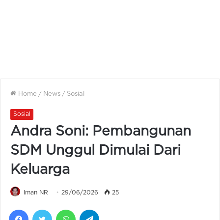
Home
/
News
/
Sosial
Sosial
Andra Soni: Pembangunan
SDM Unggul Dimulai Dari
Keluarga
Iman NR
29/06/2026
25
Facebook
Twitter
WhatsApp
Telegram