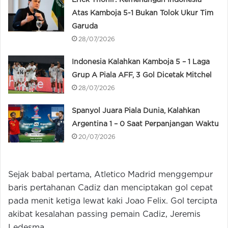
Atas Kamboja 5-1 Bukan Tolok Ukur Tim
Garuda
28/07/2026
Indonesia Kalahkan Kamboja 5 – 1 Laga
Grup A Piala AFF, 3 Gol Dicetak Mitchel
28/07/2026
Spanyol Juara Piala Dunia, Kalahkan
Argentina 1 – 0 Saat Perpanjangan Waktu
20/07/2026
Sejak babal pertama, Atletico Madrid menggempur
baris pertahanan Cadiz dan menciptakan gol cepat
pada menit ketiga lewat kaki Joao Felix. Gol tercipta
akibat kesalahan passing pemain Cadiz, Jeremis
Ledesma