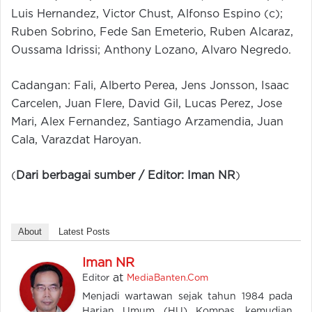
Luis Hernandez, Victor Chust, Alfonso Espino (c);
Ruben Sobrino, Fede San Emeterio, Ruben Alcaraz,
Oussama Idrissi; Anthony Lozano, Alvaro Negredo.
Cadangan: Fali, Alberto Perea, Jens Jonsson, Isaac
Carcelen, Juan Flere, David Gil, Lucas Perez, Jose
Mari, Alex Fernandez, Santiago Arzamendia, Juan
Cala, Varazdat Haroyan.
(
Dari berbagai sumber / Editor: Iman NR
)
About
Latest Posts
Iman NR
at
Editor
MediaBanten.Com
Menjadi wartawan sejak tahun 1984 pada
Harian Umum (HU) Kompas, kemudian