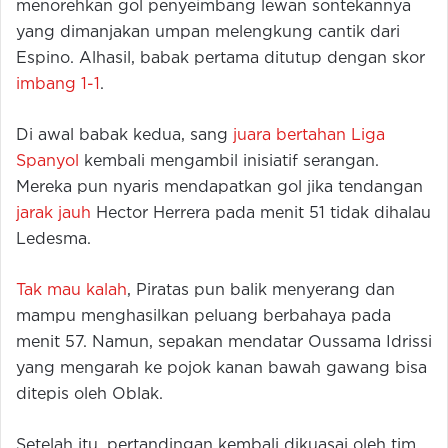
menorehkan gol penyeimbang lewan sontekannya
yang dimanjakan umpan melengkung cantik dari
Espino. Alhasil, babak pertama ditutup dengan skor
imbang 1-1
.
Di awal babak kedua, sang
juara bertahan Liga
Spanyol
kembali mengambil inisiatif serangan.
Mereka pun nyaris mendapatkan gol jika tendangan
jarak jauh
Hector Herrera pada menit 51 tidak dihalau
Ledesma.
Tak mau kalah
, Piratas pun balik menyerang dan
mampu menghasilkan peluang berbahaya pada
menit 57. Namun, sepakan mendatar Oussama Idrissi
yang mengarah ke pojok kanan bawah gawang bisa
ditepis oleh Oblak.
Setelah itu, pertandingan kembali dikuasai oleh tim