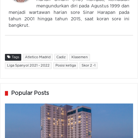
mengundurkan diri pada Agustus 1999 dan
menjadi wartawan harian sore Sinar Harapan pada
tahun 2001 hingga tahun 2015, saat koran sore ini
bangkrut.
Tags
Atletico Madrid
Cadiz
Klasemen
Liga Spanyol 2021 - 2022
Posisi ketiga
Skor 2 -1
Popular Posts