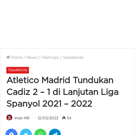
Home
/
News
/
Olahraga
/
Sepakbola
Sepakbola
Atletico Madrid Tundukan
Cadiz 2 – 1 di Lanjutan Liga
Spanyol 2021 – 2022
Iman NR
12/03/2022
54
Facebook
Twitter
WhatsApp
Telegram