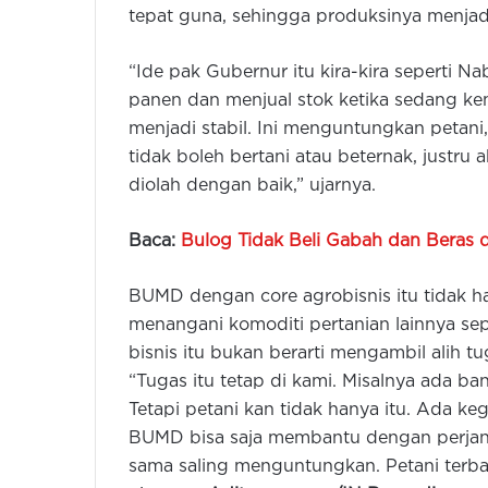
tepat guna, sehingga produksinya menjadi 
“Ide pak Gubernur itu kira-kira seperti N
panen dan menjual stok ketika sedang ke
menjadi stabil. Ini menguntungkan peta
tidak boleh bertani atau beternak, justr
diolah dengan baik,” ujarnya.
Baca:
Bulog Tidak Beli Gabah dan Beras 
BUMD dengan core agrobisnis itu tidak h
menangani komoditi pertanian lainnya sepe
bisnis itu bukan berarti mengambil alih t
“Tugas itu tetap di kami. Misalnya ada b
Tetapi petani kan tidak hanya itu. Ada ke
BUMD bisa saja membantu dengan perjanjia
sama saling menguntungkan. Petani terba