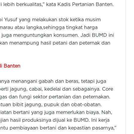
lebih berkualitas,” kata Kadis Pertanian Banten.
abi Yusuf yang melakukan stok ketika musim
marau atau langka,sehingga tingkat harga
ni, juga menguntungkan konsumen. Jadi BUMD ini
u akan menampung hasil petani dan peternak dan
di Banten
anya menangani gabah dan beras, tetapi juga
rti jagung, cabai, kedelai dan sebagainya. Core
ugas dan fungi sektor pertanian dan peternakan.
Gubernur Jakarta dan Banten
antuan bibit jagung, pupuk dan obat-obatan.
Tinjau Lokasi Pusat Peternakan dan
giatan bertani yang juga memerlukan biaya. Nah,
Pertanian di Ciangir
n hasil produksinya dijual ke BUMD. Ini kerja
ntu pembiayaan bertani dan kepastian pasarnya,”
Hadapi Musim Kemarau, Lebak