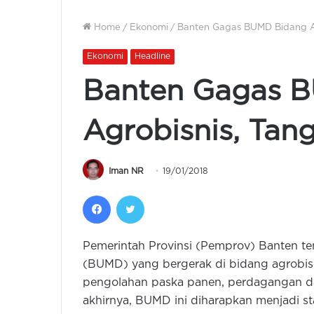
Home
/
Ekonomi
/
Banten Gagas BUMD Bidang Ag
Ekonomi
Headline
Banten Gagas 
Agrobisnis, Tan
Iman NR
19/01/2018
Facebook
Twitter
Pemerintah Provinsi (Pemprov) Banten t
(BUMD) yang bergerak di bidang agrobis
pengolahan paska panen, perdagangan dan j
akhirnya, BUMD ini diharapkan menjadi stab