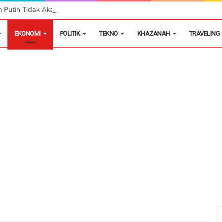
h Putih Tidak Akan Menutup Warung Kelontongan di Desa
EKONOMI
POLITIK
TEKNO
KHAZANAH
TRAVELING