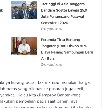
Tertinggi di Asia Tenggara,
uk
Bandara Soetta Layani 25,9
Juta Penumpang Pesawat
Semester I 2026
07/08/2026
Perumda Tirta Benteng
Tangerang Beri Diskon 81 %
Biaya Pasang Sambungan Baru
Air Bersih
07/08/2026
mpaknya kurang besar, tak mampu menekan harga
ah beras yang dilepas ke pasaran juga kecil,
syarakat. Kalau kita (Pemprov Banten-red)
lakukan pembelian pada saat panen raya,
ilepas ke pasaran pada saat komoditi itu langka