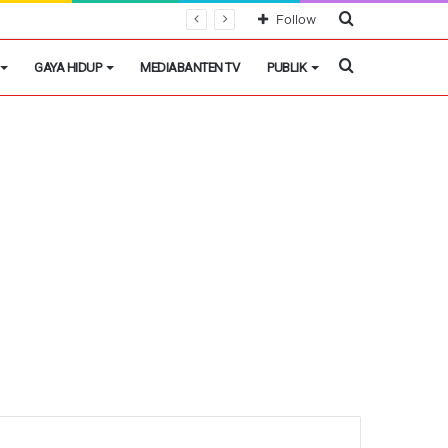
Cari
Follow
Berita
Cari
GAYA HIDUP
MEDIABANTEN TV
PUBLIK
Berita