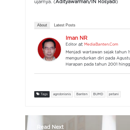
ujarnya. (
Adityawarman/IN Rosyadi
)
About
Latest Posts
Iman NR
at
Editor
MediaBanten.Com
Menjadi wartawan sejak tahun
mengundurkan diri pada Agustu
Harapan pada tahun 2001 hingga
Tags
agrobnisnis
Banten
BUMD
petani
Read Next