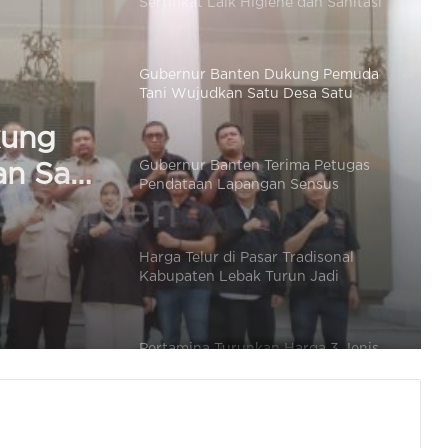
Tani Wujudkan Satu Desa Satu
Hektar Jagung
Gubernur Banten Terima Petugas
Pendataan Lapangan Sensus
Ekonomi 2026
ima
Harga Telur di Pasar Tradisonal
Kabupaten Lebak Turun Jadi
onomi
Rp22.500 / Kg
Pertamina Turunkan Harga 3 Jenis
BBM Non Subsidi Mulai 1 Agustus
2026, Ini Daftarnya
Gubernur Jakarta dan Banten
Tinjau Lokasi Pusat Peternakan dan
Pertanian di Ciangir
Hadapi Musim Kemarau, Lebak