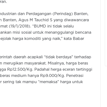
ran.
ndustrian dan Perdagangan (Perindag) Banten,
an Banten, Agus M Tauchid S yang diwawancara
mat (19/1/2018). “BUMD ini tidak selalu
alankan misi sosial untuk menanggulangi bencana
jolak harga komoditi yang naik,” kata Babar
intah daerah acapkali “tidak berdaya” terhadap
an merugikan masyarakat. Misalnya, harga beras
ga Rp12.500/Kg. Padahal herga eceran tertinggi
 beras medium hanya Rp9.000/Kg. Penetrasi
sar sering tak mampu “memaksa” harga untuk