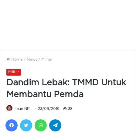
Home
/
News
/
Militer
Militer
Dandim Lebak: TMMD Untuk
Membantu Pemda
Iman NR
23/09/2019
38
Facebook
Twitter
WhatsApp
Telegram