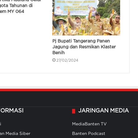
rtika Maulana Gelar
ota Tahunan di
Kisah Rapih Herdiansyah: Dari
rem MY 064
Wartawan Hingga Jadi Komisaris
PT Pelabuhan Cilegon Mandiri
9
Gubernur Banten Terima Petugas
Pj Bupati Tangerang Panen
Pendataan Lapangan Sensus
Jagung dan Resmikan Klaster
Ekonomi 2026
Benih
27/02/2024
Wagub Banten Buka Diklat Kompi
Paskibraka Untuk HUT RI Ke-81
Tingkat Provinsi
262 Rumah Tak Layak Huni di Lebak
Ditargetkan Rampung Dibangun
Agustus 2026
FORMASI
JARINGAN MEDIA
Harga Telur di Pasar Tradisonal
i
MediaBanten TV
Kabupaten Lebak Turun Jadi
Rp22.500 / Kg
n Media Siber
Banten Podcast