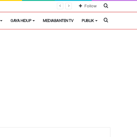
Cari
Follow
Berita
Cari
GAYA HIDUP
MEDIABANTEN TV
PUBLIK
Berita