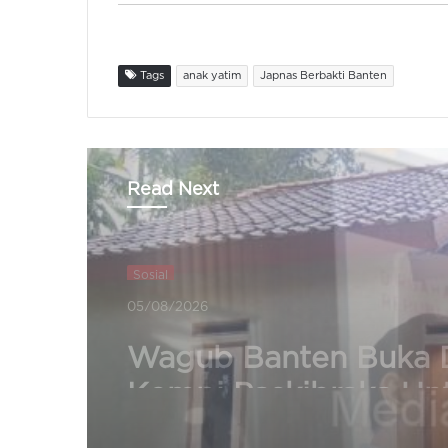
Tags
anak yatim
Japnas Berbakti Banten
Read Next
Sosial
04/08/2026
262 Rumah Tak Layak
di Lebak Ditargetkan
Rampung Dibangun
Agustus 2026