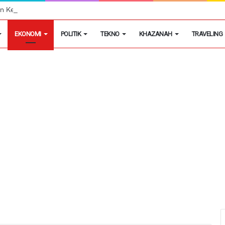
egon Kembangkan Hobi Sebagai Peluang Usaha
EKONOMI
POLITIK
TEKNO
KHAZANAH
TRAVELING