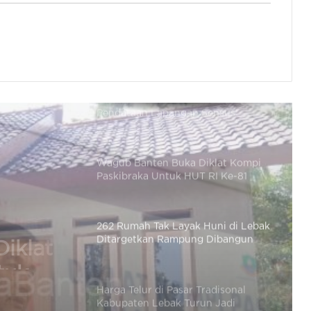
Kisah Rapih Herdiansyah: Dari
Wartawan Hingga Jadi Komisaris
PT Pelabuhan Cilegon Mandiri
Gubernur Banten Terima Petugas
Pendataan Lapangan Sensus
Ekonomi 2026
Wagub Banten Buka Diklat Kompi
Paskibraka Untuk HUT RI Ke-81
Tingkat Provinsi
262 Rumah Tak Layak Huni di Lebak
Ditargetkan Rampung Dibangun
Agustus 2026
 Huni
Harga Telur di Pasar Tradisonal
Kabupaten Lebak Turun Jadi
Rp22.500 / Kg