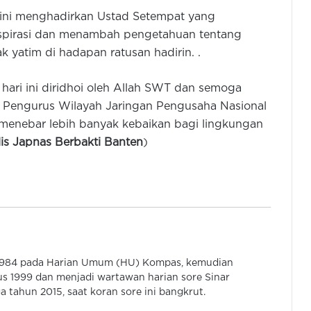
 ini menghadirkan Ustad Setempat yang
spirasi dan menambah pengetahuan tentang
 yatim di hadapan ratusan hadirin. .
Hadapi Musim Kemarau, Lebak
Siapkan 201 Pompa Air Untuk Areal
 hari ini diridhoi oleh Allah SWT dan semoga
Pertanian
n Pengurus Wilayah Jaringan Pengusaha Nasional
enebar lebih banyak kebaikan bagi lingkungan
Gubernur Banten Hadiri Panen
Raya Padi Organik 1.500 Hektar di
lis Japnas Berbakti Banten
)
Sukarame
KKM UNIBA Salurkan Wakaf Al-
Qur’an untuk Tiga Lembaga
Keagamaan
Saung Mang Pendi: Wedding
 1984 pada Harian Umum (HU) Kompas, kemudian
Intimate Jadi Solusi Tren
s 1999 dan menjadi wartawan harian sore Sinar
Pernikahan Sederhana Ala Gen Z
 tahun 2015, saat koran sore ini bangkrut.