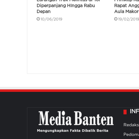
Larangan Truk Melintas di Tol
Primkop Ka
Diperpanjang HIngga Rabu
Rapat Angg
Depan
Aula Mako
10/06/2019
19/02/201
IN
Redaks
Pedoma