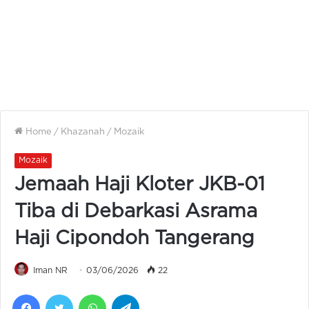
Home
/
Khazanah
/
Mozaik
Mozaik
Jemaah Haji Kloter JKB-01
Tiba di Debarkasi Asrama
Haji Cipondoh Tangerang
Iman NR
03/06/2026
22
Facebook
Twitter
WhatsApp
Telegram