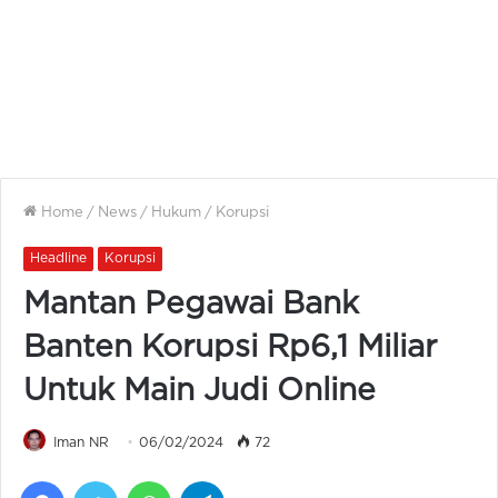
Home
/
News
/
Hukum
/
Korupsi
Headline
Korupsi
Mantan Pegawai Bank
Banten Korupsi Rp6,1 Miliar
Untuk Main Judi Online
Iman NR
06/02/2024
72
Facebook
Twitter
WhatsApp
Telegram