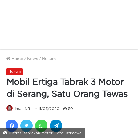
Home
/
News
/
Hukum
Hukum
Mobil Ertiga Tabrak 3 Motor
di Serang, Satu Orang Tewas
Iman NR
11/03/2020
50
Facebook
Twitter
WhatsApp
Telegram
Ilustrasi tabrakan motor. Foto: Istimewa