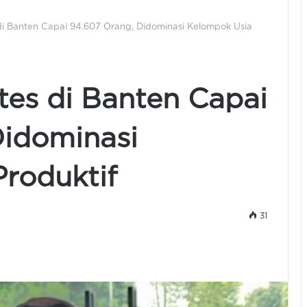
di Banten Capai 94.607 Orang, Didominasi Kelompok Usia
tes di Banten Capai
Didominasi
roduktif
31