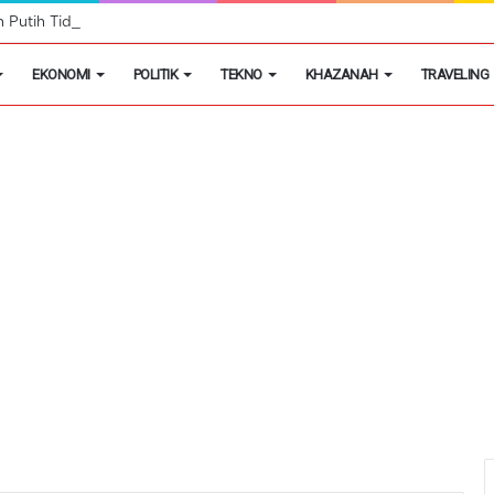
h Putih Tidak Akan Menutup Warung Kelontongan di Desa
EKONOMI
POLITIK
TEKNO
KHAZANAH
TRAVELING