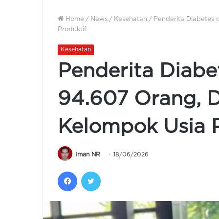
Home
/
News
/
Kesehatan
/
Penderita Diabetes 
Produktif
Kesehatan
Penderita Diabe
94.607 Orang, 
Kelompok Usia P
Iman NR
18/06/2026
Facebook
Twitter