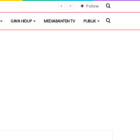
Cari
Follow
Berita
Cari
GAYA HIDUP
MEDIABANTEN TV
PUBLIK
Berita