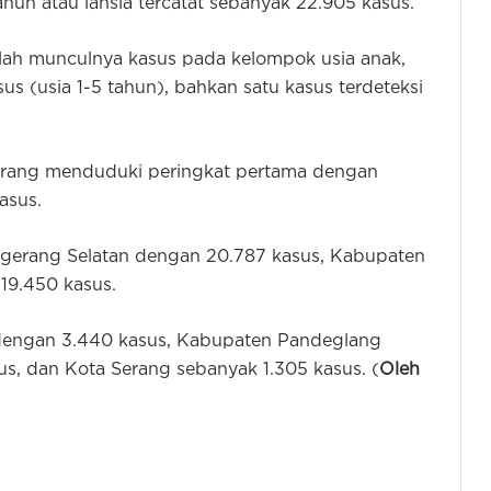
ahun atau lansia tercatat sebanyak 22.905 kasus.
lah munculnya kasus pada kelompok usia anak,
asus (usia 1-5 tahun), bahkan satu kasus terdeteksi
gerang menduduki peringkat pertama dengan
asus.
Tangerang Selatan dengan 20.787 kasus, Kabupaten
Dinkes Lebak Catat Penderita HIV
19.450 kasus.
Capai 32 Kasus Per Januari – April
n dengan 3.440 kasus, Kabupaten Pandeglang
s, dan Kota Serang sebanyak 1.305 kasus. (
Oleh
Dinkes Lebak Temukan 1.254 Kasus
Positif TBC Periode Januari – Maret
Pemkot Cilegon Berkomitmen