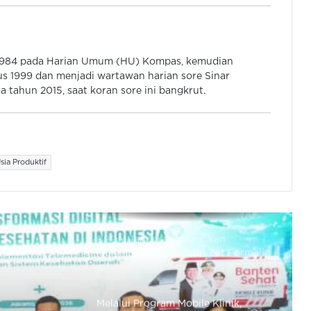
Tingkatkan Layanan Kesehatan
Dasar
Rentan Tertular, 10.000 Nakes Kab
 1984 pada Harian Umum (HU) Kompas, kemudian
Tangerang Akan Diberi Imunisasi
s 1999 dan menjadi wartawan harian sore Sinar
Campak
 tahun 2015, saat koran sore ini bangkrut.
Dinkes Cilegon Optimalkan Deteksi
Dini Penyakit HIV
sia Produktif
BPOM Tangerang Temukan
Makanan Mengandung Zat Formalin
di Pasar Curug
Melalui Program Mobile Klinik,
Pemprov Banten Lakukan
Pemerataan Kesehatan
Sempat Dinonaktifkan, Banten