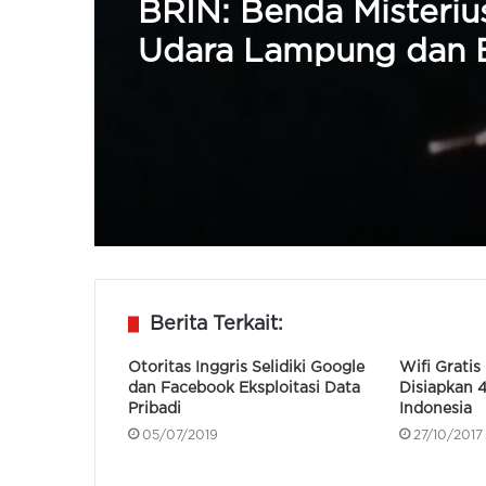
Pemerintah Tertibkan
05/04/2026
Belanja TIK, Dinilai Ti
Efisien dan Cegah Dup
BRIN: Benda Misteriu
Udara Lampung dan 
Ternyata Bekas Roket
CZ-3B
Berita Terkait:
Otoritas Inggris Selidiki Google
Wifi Gratis
dan Facebook Eksploitasi Data
Disiapkan 4
Pribadi
Indonesia
05/07/2019
27/10/2017