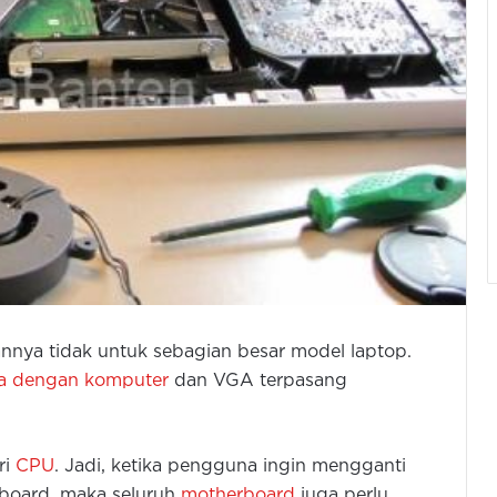
nnya tidak untuk sebagian besar model laptop.
a dengan komputer
dan VGA terpasang
ri
CPU
. Jadi, ketika pengguna ingin mengganti
rboard, maka seluruh
motherboard
juga perlu