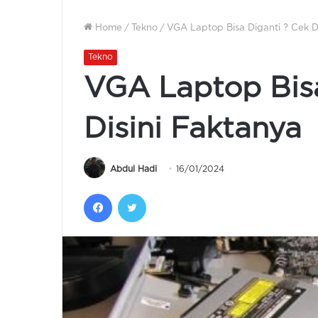
Home
/
Tekno
/
VGA Laptop Bisa Diganti ? Cek D
Tekno
VGA Laptop Bisa
Disini Faktanya
Abdul Hadi
16/01/2024
Facebook
Twitter