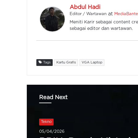
Abdul Hadi
at
Editor / Wartawan
MediaBant
Meniti Karir sebagai content cre
sebagai editor dan wartawan.
Tags
Kartu Grafis
VGA Laptop
Read Next
Tekno
27/02/2026
Tekno