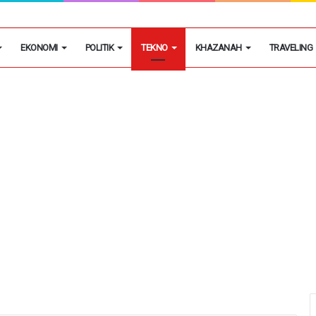
i Diskon 81 % Biaya Pasang Sambungan Baru Air Bersih
EKONOMI
POLITIK
TEKNO
KHAZANAH
TRAVELING