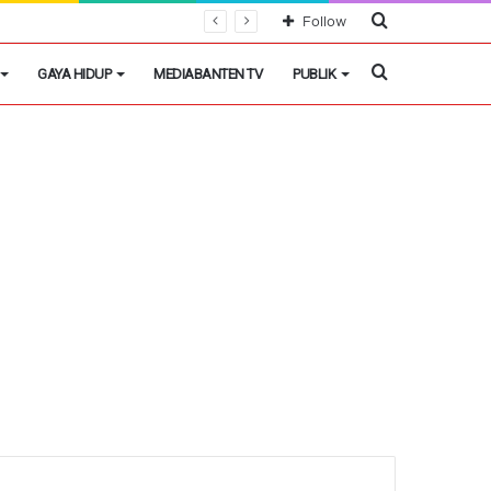
Cari
Follow
Berita
Cari
GAYA HIDUP
MEDIABANTEN TV
PUBLIK
Berita