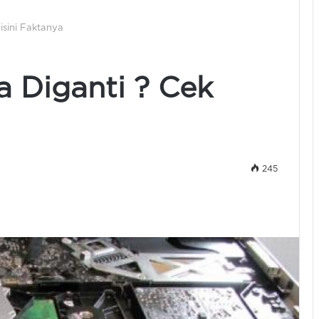
isini Faktanya
 Diganti ? Cek
245