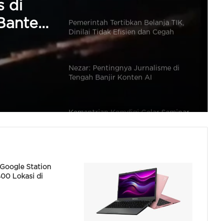
dak
Nezar: Pentingnya Jurnalisme di
Tengah Banjir Konten AI
likasi
Kementrian Komdigi Gelar Seminar
s di
Kompetensi Digital ASN di Cilegon
Banten
 China
Wamen Komdigi Kunjungi IBM dan
Plexal Innovation di London
Gubernur Buka Gelar Teknologi
Tepat Guna Provinsi Banten
 Google Station
00 Lokasi di
Baterai iPhone Cepat Habis? Begini
Atasinya Cukup Mudah