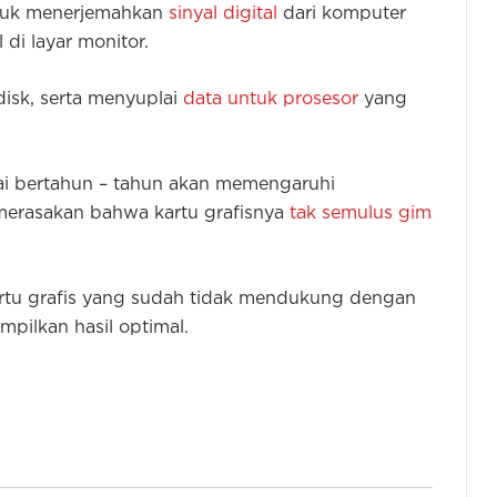
ntuk menerjemahkan
sinyal digital
dari komputer
di layar monitor.
disk, serta menyuplai
data untuk prosesor
yang
kai bertahun – tahun akan memengaruhi
merasakan bahwa kartu grafisnya
tak semulus gim
Wamen Komdigi Kunjungi IBM dan
Plexal Innovation di London
kartu grafis yang sudah tidak mendukung dengan
pilkan hasil optimal.
Gubernur Buka Gelar Teknologi
Tepat Guna Provinsi Banten
Baterai iPhone Cepat Habis? Begini
Atasinya Cukup Mudah