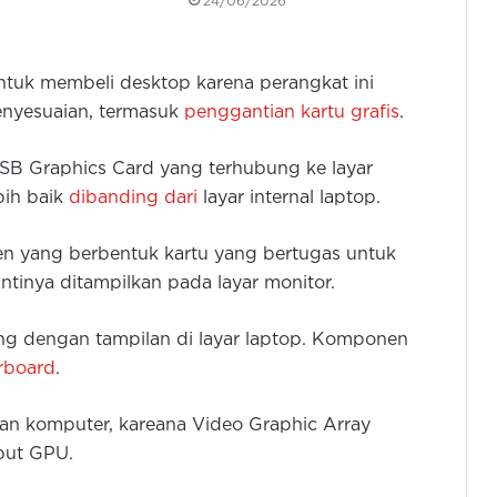
24/06/2026
ntuk membeli desktop karena perangkat ini
nyesuaian, termasuk
penggantian kartu grafis
.
B Graphics Card yang terhubung ke layar
bih baik
dibanding dari
layar internal laptop.
n yang berbentuk kartu yang bertugas untuk
tinya ditampilkan pada layar monitor.
ung dengan tampilan di layar laptop. Komponen
rboard
.
gan komputer, kareana Video Graphic Array
ebut GPU.