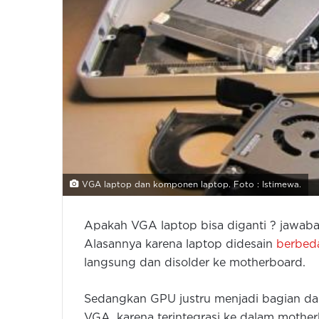
VGA laptop dan komponen laptop. Foto : Istimewa.
Apakah VGA laptop bisa diganti ? jawaba
Alasannya karena laptop didesain
berbed
langsung dan disolder ke motherboard.
Sedangkan GPU justru menjadi bagian da
VGA, karena terintegrasi ke dalam mothe