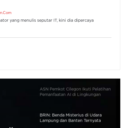
Cara Blokir Panggilan Spam
en.Com
WhatsApp Tak Perlu APK Tambahan
ator yang menulis seputar IT, kini dia dipercaya
Imbas Tarif Impor, Apple Angkut 1,5
Juta IPhone dari India
ASN Pemkot Cilegon Ikuti Pelatihan
Pemanfaatan AI di Lingkungan
Pemerintahan
BRIN: Benda Misterius di Udara
Lampung dan Banten Ternyata
Bekas Roket China CZ-3B
Pemerintah Tertibkan Belanja TIK,
Dinilai Tidak Efisien dan Cegah
Duplikasi