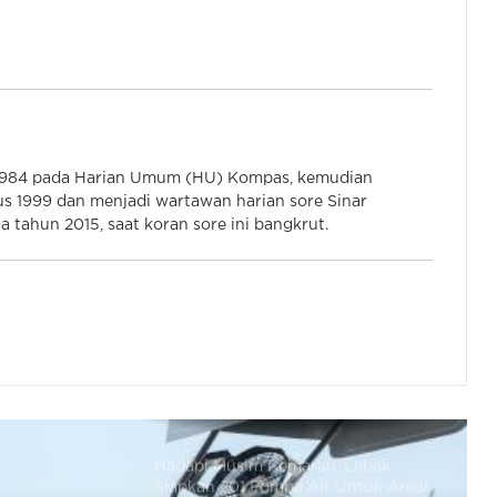
Yang Hubungkan Serang –
Tangerang
Pertamina Pastikan Penyaluran
BBM di Sumatera Barat Stabil,
Antrean Kendaraan di SPBU Normal
Pertamina: Antrean Kendaraan di
 1984 pada Harian Umum (HU) Kompas, kemudian
SPBU Medan Mulai Normal
s 1999 dan menjadi wartawan harian sore Sinar
 tahun 2015, saat koran sore ini bangkrut.
Bapanas: Harga Ayam dan Telur
Naik Saat Dimulai Lagi Program
MBG Pasca Libur Sekolah
Hadapi Musim Kemarau, Lebak
Siapkan 201 Pompa Air Untuk Areal
Pertanian
Gubernur Banten Hadiri Panen
Raya Padi Organik 1.500 Hektar di