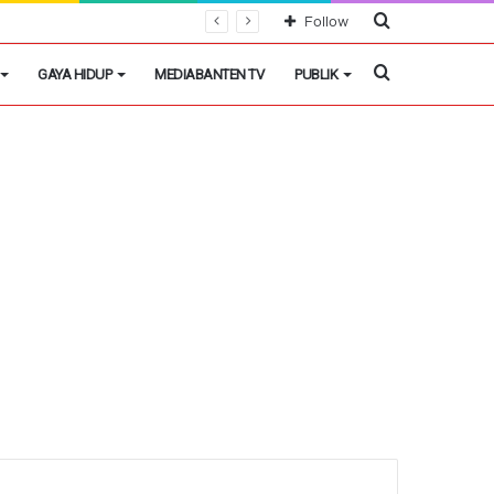
Cari
Follow
Berita
Cari
GAYA HIDUP
MEDIABANTEN TV
PUBLIK
Berita