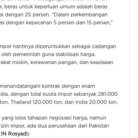
r, beras untuk keperluan umum adalah beras
pai dengan 25 persen. “Dalam perkembangan
as dengan kepecahan 5 persen dan 15 persen,”
impor nantinya diperuntukkan sebagai cadangan
leh pemerintah guna stabilisasi harga,
akat miskin, kerawanan pangan, dan keadaaan
.
ah menandatangani kontrak dengan enam
ndia, dengan total kuota impor sebanyak 281.000
LOTTE Mart Serang Hadir dengan
ton, Thailand 120.000 ton, dan India 20.000 ton.
Wajah Baru, Tawarkan Pengalaman
Berbelanja Lebih Nyaman
 yang lolos tahapan negosiasi harga, namun
zin impor, ada dua perusahaan dari Pakistan
Gubernur Banten Tinjau
Pembangunan Jembatan Piano
(
IN Rosyadi
)