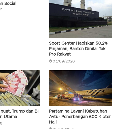
n Social
Yang Hubungkan Serang –
r
Tangerang
Pertamina Pastikan Penyaluran
BBM di Sumatera Barat Stabil,
Antrean Kendaraan di SPBU Normal
Sport Center Habiskan 50,2%
Pertamina: Antrean Kendaraan di
Pinjaman, Banten Dinilai Tak
SPBU Medan Mulai Normal
Pro Rakyat
03/09/2020
Bapanas: Harga Ayam dan Telur
Naik Saat Dimulai Lagi Program
MBG Pasca Libur Sekolah
Hadapi Musim Kemarau, Lebak
Siapkan 201 Pompa Air Untuk Areal
Pertanian
guat, Trump dan BI
Pertamina Layani Kebutuhan
an Utama
Avtur Penerbangan 600 Kloter
Haji
5
Gubernur Banten Hadiri Panen