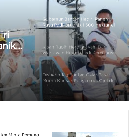
Sukarame
Kisah Rapih Herdiansyah: Dari
Wartawan Hingga Jadi Komisaris
PT Pelabuhan Cilegon Mandiri
yah:
a Jadi
Disperindag Banten Gelar Pasar
Murah Khusus Pengemudi Ojol di
han
Panancangan
Gubernur Banten: Tahun 2026
ri
Program Bang Andra Tangani 46,71
Km Jalan Desa
anik
rame
LOTTE Mart Serang Hadir dengan
Wajah Baru, Tawarkan Pengalaman
Berbelanja Lebih Nyaman
Gubernur Banten Tinjau
ten Minta Pemuda
Pembangunan Jembatan Piano