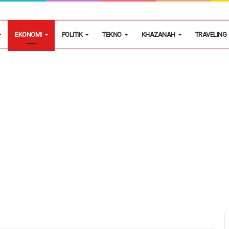
masok Utama Obat Keras Ilegal di Kosambi
EKONOMI
POLITIK
TEKNO
KHAZANAH
TRAVELING