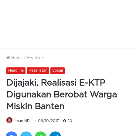
Home
/
Headline
Headline
Kesehatan
Sosial
Dijajaki, Realisasi E-KTP
Digunakan Berobat Warga
Miskin Banten
Iman NR
06/10/2017
20
Facebook
Twitter
WhatsApp
Telegram