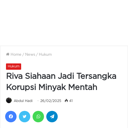
Home
/
News
/
Hukum
Hukum
Riva Siahaan Jadi Tersangka
Korupsi Minyak Mentah
Abdul Hadi
26/02/2025
41
Facebook
Twitter
WhatsApp
Telegram