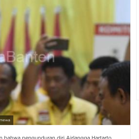
timewa
n bahwa pengunduran diri Airlangga Hartarto