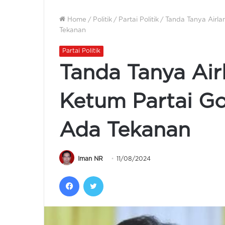
Home
/
Politik
/
Partai Politik
/
Tanda Tanya Airla
Tekanan
Partai Politik
Tanda Tanya Air
Ketum Partai Go
Ada Tekanan
Iman NR
11/08/2024
Facebook
Twitter