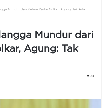
ngga Mundur dari Ketum Partai Golkar, Agung: Tak Ada
langga Mundur dari
lkar, Agung: Tak
34