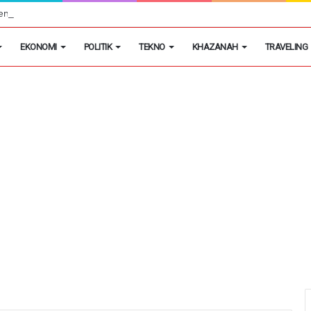
empatan Kerja bagi Penyandang Disabilitas
EKONOMI
POLITIK
TEKNO
KHAZANAH
TRAVELING