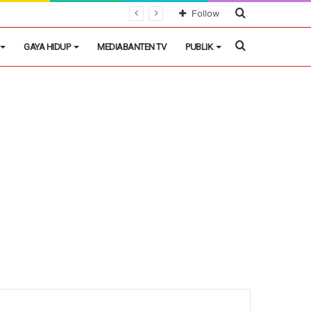
Cari
Follow
Berita
Cari
GAYA HIDUP
MEDIABANTEN TV
PUBLIK
Berita