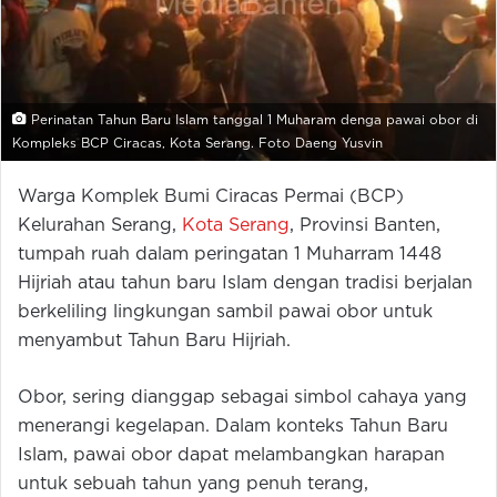
Perinatan Tahun Baru Islam tanggal 1 Muharam denga pawai obor di
Kompleks BCP Ciracas, Kota Serang. Foto Daeng Yusvin
Warga Komplek Bumi Ciracas Permai (BCP)
Kelurahan Serang,
Kota Serang
, Provinsi Banten,
tumpah ruah dalam peringatan 1 Muharram 1448
Hijriah atau tahun baru Islam dengan tradisi berjalan
berkeliling lingkungan sambil pawai obor untuk
menyambut Tahun Baru Hijriah.
Obor, sering dianggap sebagai simbol cahaya yang
menerangi kegelapan. Dalam konteks Tahun Baru
Islam, pawai obor dapat melambangkan harapan
untuk sebuah tahun yang penuh terang,