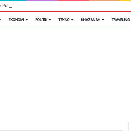
h Putih Tidak Akan Menutup Warung Kelontongan di Desa
EKONOMI
POLITIK
TEKNO
KHAZANAH
TRAVELING