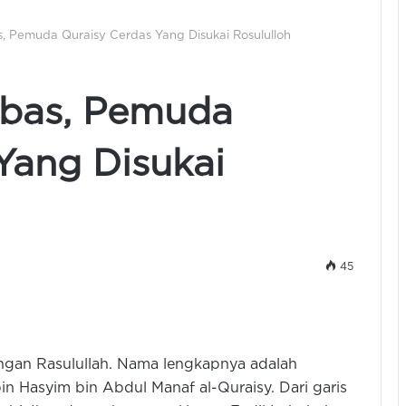
, Pemuda Quraisy Cerdas Yang Disukai Rosululloh
bbas, Pemuda
Yang Disukai
45
ngan Rasulullah. Nama lengkapnya adalah
n Hasyim bin Abdul Manaf al-Quraisy. Dari garis