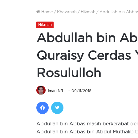
Home
/
Khazanah
/
Hikmah
/
Abdullah bin Abbas
Hikmah
Abdullah bin A
Quraisy Cerdas 
Rosululloh
Iman NR
09/11/2018
Facebook
Twitter
Abdullah bin Abbas masih berkerabat de
Abdullah bin Abbas bin Abdul Muthalib bi