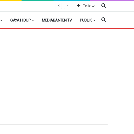
Cari
Follow
Berita
Cari
GAYA HIDUP
MEDIABANTEN TV
PUBLIK
Berita