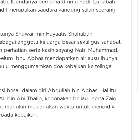
i Nabi. Ibundanya bernama Ummu Fadil Lubabah
 Fadil merupakan saudara kandung salah seorang
kunya Shuwar min Hayaatis Shahabah
ebagai anggota keluarga besar sekaligus sahabat
n perhatian serta kasih sayang Nabi Muhammad.
ebelum Ibnu Abbas mendapatkan air susu ibunya
 dahulu menggumamkan doa kebaikan ke telinga
i besar dalam diri Abdullah bin Abbas. Hal itu
li bin Abi Thalib, keponakan beliau , serta Zaid
dapat mungkin meluangkan waktu untuk mendidik
epada kebaikan.