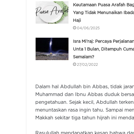
Keutamaan Puasa Arafah Bag
Yang Tidak Menunaikan Ibad
Haji
04/06/2025
Isra Mi’raj: Percaya Perjalana
Unta 1 Bulan, Ditempuh Cum
Semalam?
27/02/2022
Dalam hal Abdullah bin Abbas, tidak ja
Muhammad dan Ibnu Abbas duduk bersam
pengetahuan. Sejak kecil, Abdullah terken
menuntaskan rasa ingin tahu. Sampai meng
Makkah sekitar tiga tahun hijrah ini mend
Rasulullah mendapatkan kesan bahwa day