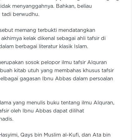
 tidak menyanggahnya. Bahkan, beliau
 tadi berwudhu.
ersebut memang terbukti mendatangkan
khirnya kelak dikenal sebagai ahli tafsir di
alam berbagai literatur klasik Islam.
rupakan sosok pelopor ilmu tafsir Alquran
sebuah kitab utuh yang membahas khusus tafsir
pelbagai gagasan Ibnu Abbas dalam persoalan
ulama yang menulis buku tentang ilmu Alquran,
afsir oleh Ibnu Abbas dapat dilihat
hadis.
-Hasyimi, Qays bin Muslim al-Kufi, dan Ata bin