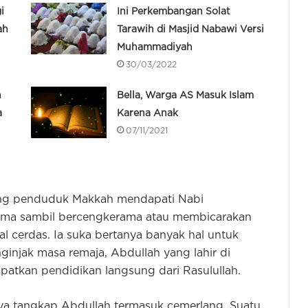
i
Ini Perkembangan Solat
ah
Tarawih di Masjid Nabawi Versi
Muhammadiyah
30/03/2022
n
Bella, Warga AS Masuk Islam
a
Karena Anak
07/11/2021
rang penduduk Makkah mendapati Nabi
a sambil bercengkerama atau membicarakan
al cerdas. Ia suka bertanya banyak hal untuk
injak masa remaja, Abdullah yang lahir di
apatkan pendidikan langsung dari Rasulullah.
a tangkap Abdullah termasuk cemerlang. Suatu