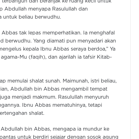
 terbangun dan beranjak ke ruang kecil untuk
p Abdullah menyapa Rasulullah dan
 untuk beliau berwudhu.
 Abbas tak lepas memperhatikan. Ia menghafal
d berwudhu. Yang diamati pun menyadari akan
 mengelus kepala Ibnu Abbas seraya berdoa,” Ya
a agama-Mu (faqih), dan ajarilah ia tafsir Kitab-
ap memulai shalat sunah. Maimunah, istri beliau,
an, Abdullah bin Abbas mengambil tempat
in juga menjadi makmum. Rasulullah menyuruh
dengannya. Ibnu Abbas mematuhinya, tetapi
ertengahan shalat.
da Abdullah bin Abbas, mengapa ia mundur ke
 pantas untuk berdiri sejajar dengan sosok agung