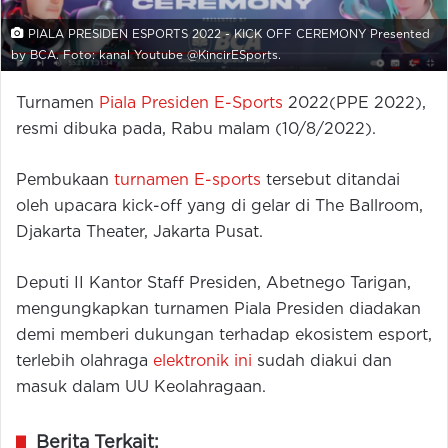
PIALA PRESIDEN ESPORTS 2022 - KICK OFF CEREMONY Presented
by BCA. Foto: kanal Youtube @KincirESports.
Turnamen
Piala Presiden E-Sports
2022(PPE 2022),
resmi dibuka pada, Rabu malam (10/8/2022).
Pembukaan
turnamen E-sports
tersebut ditandai
oleh upacara kick-off yang di gelar di The Ballroom,
Djakarta Theater, Jakarta Pusat.
Deputi II Kantor Staff Presiden, Abetnego Tarigan,
mengungkapkan turnamen Piala Presiden diadakan
demi memberi dukungan terhadap ekosistem esport,
terlebih olahraga
elektronik ini
sudah diakui dan
masuk dalam UU Keolahragaan.
Berita Terkait: