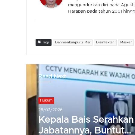
mengundurkan diri pada Agustu
Harapan pada tahun 2001 hingga
Tags
Danmenbanpur 2 Mar
Disinfektan
Masker
Read Next
Hukum
26/03/2026
Kepala Bais Serahkan
Jabatannya, Buntut