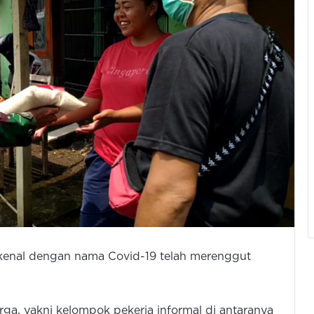
dikenal dengan nama Covid-19 telah merenggut
rga, yakni kelompok pekerja informal di antaranya