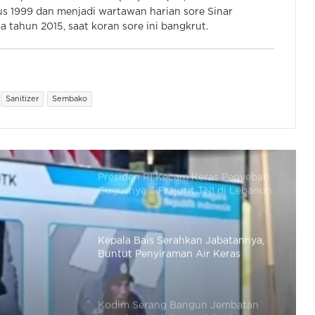
s 1999 dan menjadi wartawan harian sore Sinar
 tahun 2015, saat koran sore ini bangkrut.
Lifter Indonesia Asal Kota Serang
Diangkat Jadi Letnan Dua TNI Oleh
Prabowo
Sanitizer
Sembako
Kisah Prajurit TNI Sederhana Dari
Bima Mendidik Anaknya Jadi
“Benteng Negara”
Presiden RI Kecam Keras Penyebab
Gugurnya 3 Prajurit TNI di Lebanon
Kepala Bais Serahkan Jabatannya,
Buntut Penyiraman Air Keras
Aktivis Kontras
Kodim Serang Bangun Jembatan