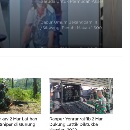
Garuda Untuk Permudah Akses
Warga di Baros
Dapur Umum Bekangdam III
/Siliwangi Penuhi Makan 1.500
Warga Terdampak Banjir di Cibeber
Panglima TNI Akan Tindak Tegas
Pengibaran Bendera GAM di Tengah
Bencana
KSAD: Ada Sabotase Pembangunan
Jembatan Bailey untuk Bencana
Sumatera
TNI AU Apresiasi Kadet FVLM
Terdampak Bencana Alam Sumatera
nkav 2 Mar Latihan
Ranpur Yonranratfib 2 Mar
Sniper di Gunung
Dukung Lattik Diktukba
Gubernur Banten Tutup Pembinaan