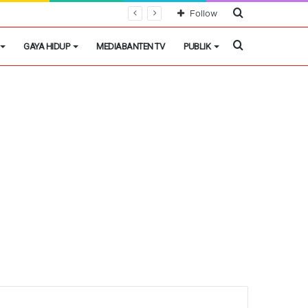
Cari
Follow
Berita
Cari
GAYA HIDUP
MEDIABANTEN TV
PUBLIK
Berita