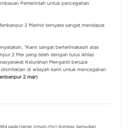
himbauan Pemerintah untuk pencegahan
 Menbanpur 2 Marinir ternyata sangat mendapat
Panglima TNI Akan Tindak Tegas
yatakan, “Kami sangat berterimakasih atas
Pengibaran Bendera GAM di Tengah
npur 2 Mar yang telah dengan tulus ikhlas
Bencana
 masyarakat Kelurahan Menganti berupa
isinfektan di wilayah kami untuk mencegahan
KSAD: Ada Sabotase Pembangunan
Jembatan Bailey untuk Bencana
enbanpur 2 mar)
Sumatera
TNI AU Apresiasi Kadet FVLM
Terdampak Bencana Alam Sumatera
Gubernur Banten Tutup Pembinaan
 1984 pada Harian Umum (HU) Kompas, kemudian
dan Deklarasi Pelajar Anti Tawuran