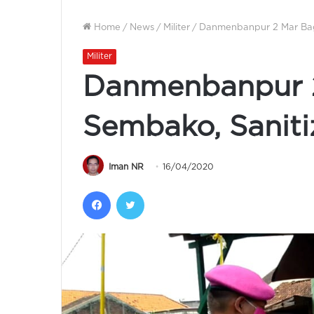
Home
/
News
/
Militer
/
Danmenbanpur 2 Mar Bagi
Militer
Danmenbanpur 
Sembako, Saniti
Iman NR
16/04/2020
Facebook
Twitter