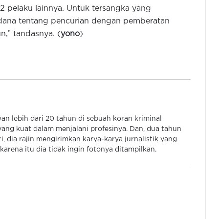
Selama Bulan Agustus
 2 pelaku lainnya. Untuk tersangka yang
idana tentang pencurian dengan pemberatan
Pemkot dan Polres Cilegon Perkuat
,” tandasnya. (
yono
)
Kesiapsigaan Hadapi Kebakaran
dan Dampak Kekeringan
Polres Tangsel Musnahkan 46 Juta
Obat Keras Ilegal Daftar G Dari
Hasil Pengungkap Kasus
 lebih dari 20 tahun di sebuah koran kriminal
Kabidhumas Poda Banten: Warga
ang kuat dalam menjalani profesinya. Dan, dua tahun
Bisa Ajukan Permintaan Air Bersih
, dia rajin mengirimkan karya-karya jurnalistik yang
Via Call Center Polri 110
arena itu dia tidak ingin fotonya ditampilkan.
Polres Tangsel Diminta Tangani
Dugaan Penipuan Tangsel Fun Run
& Walk, Tak Perlu Tunggu Aduan
Sebelum Pasien BPJS Meninggal,