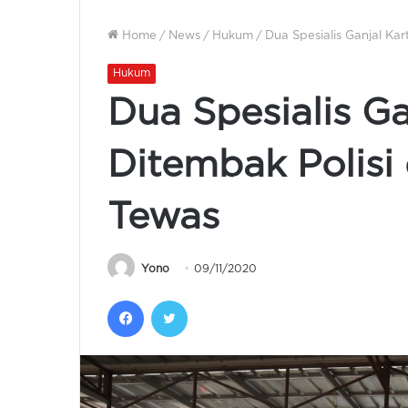
Home
/
News
/
Hukum
/
Dua Spesialis Ganjal Kar
Hukum
Dua Spesialis G
Ditembak Polisi 
Tewas
Yono
09/11/2020
Facebook
Twitter