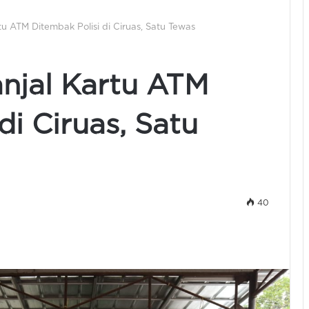
tu ATM Ditembak Polisi di Ciruas, Satu Tewas
anjal Kartu ATM
di Ciruas, Satu
40