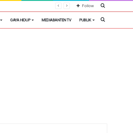
Cari
Follow
Berita
Cari
GAYA HIDUP
MEDIABANTEN TV
PUBLIK
Berita