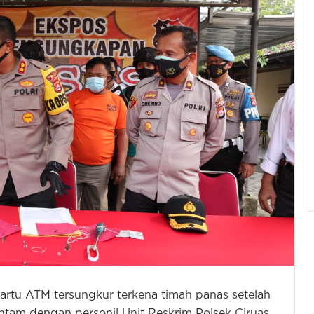
 kartu ATM tersungkur terkena timah panas setelah
antam dengan personil Unit Reskrim Polsek Ciruas