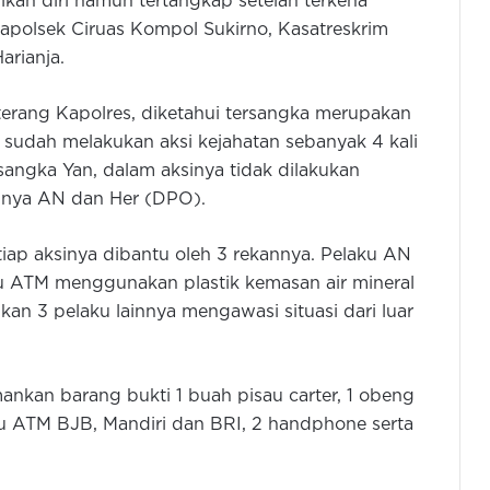
ikan diri namun tertangkap setelah terkena
apolsek Ciruas Kompol Sukirno, Kasatreskrim
arianja.
 terang Kapolres, diketahui tersangka merupakan
 sudah melakukan aksi kejahatan sebanyak 4 kali
sangka Yan, dalam aksinya tidak dilakukan
annya AN dan Her (DPO).
tiap aksinya dibantu oleh 3 rekannya. Pelaku AN
u ATM menggunakan plastik kemasan air mineral
an 3 pelaku lainnya mengawasi situasi dari luar
mankan barang bukti 1 buah pisau carter, 1 obeng
rtu ATM BJB, Mandiri dan BRI, 2 handphone serta
Kapolda Banten Ajak Warga
Kibarkan Bendera Merah Putih