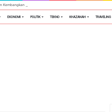
egon Kembangkan Hobi Sebagai Peluang Usaha
EKONOMI
POLITIK
TEKNO
KHAZANAH
TRAVELING