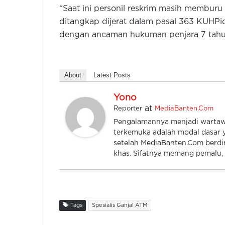
“Saat ini personil reskrim masih memburu
ditangkap dijerat dalam pasal 363 KUHP
dengan ancaman hukuman penjara 7 tahun
About
Latest Posts
Yono
at
Reporter
MediaBanten.Com
Pengalamannya menjadi wartawan
terkemuka adalah modal dasar y
setelah MediaBanten.Com berdiri
khas. Sifatnya memang pemalu, k
Tags
Spesialis Ganjal ATM