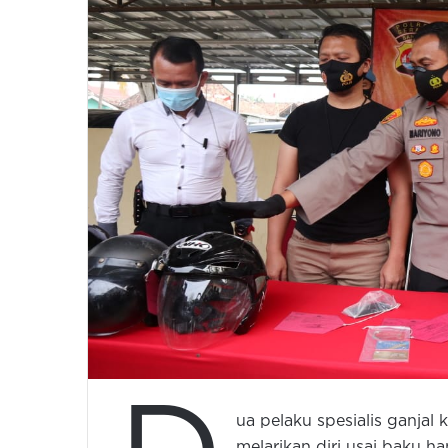
ua pelaku spesialis ganjal
melarikan diri usai baku h