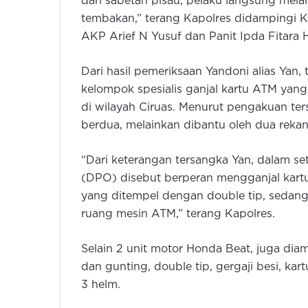
dari sabetan pisau, pelaku langsung melar
tembakan,” terang Kapolres didampingi K
AKP Arief N Yusuf dan Panit Ipda Fitara H
Dari hasil pemeriksaan Yandoni alias Yan,
kelompok spesialis ganjal kartu ATM yang
di wilayah Ciruas. Menurut pengakuan ter
berdua, melainkan dibantu oleh dua rek
“Dari keterangan tersangka Yan, dalam se
(DPO) disebut berperan mengganjal kart
yang ditempel dengan double tip, sedangk
ruang mesin ATM,” terang Kapolres.
Selain 2 unit motor Honda Beat, juga dia
dan gunting, double tip, gergaji besi, ka
3 helm.