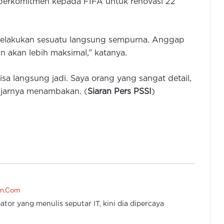
 berkomitmen kepada FIFA untuk renovasi 22
a melakukan sesuatu langsung sempurna. Anggap
 akan lebih maksimal,” katanya.
Pemkot Tangerang Beri Bonus
Peraih Emas di Popda XII Banten
Rp25 Juta dan Beasiswa Kuliah
a langsung jadi. Saya orang yang sangat detail,
 ujarnya menambakan. (
Siaran Pers PSSI
)
Gubernur Tutup Popda XII Banten,
Kota Tangerang Jadi Juara Umum
Raih 265 Medali
Andra Soni Buka Popda XII dan
Peparpeda IX Provinsi Banten di
Cilegon
Pj Sekda Lepas 428 Atlet Kontingen
en.Com
Cilegon Ke Popda XII Provinsi
ator yang menulis seputar IT, kini dia dipercaya
Banten