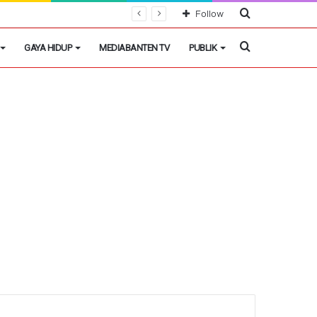
Cari
Follow
Berita
Cari
GAYA HIDUP
MEDIABANTEN TV
PUBLIK
Berita