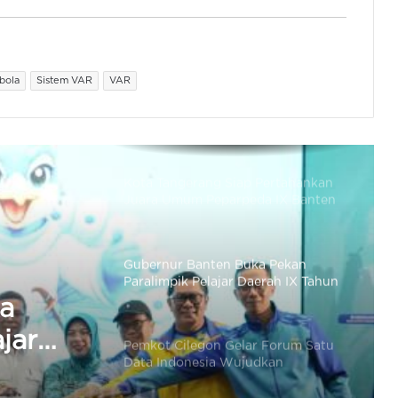
Iespa Banten Raih Penghargaan
Provinsi Paling Kreatif di Munas
Iespa di Jakarta
bola
Sistem VAR
VAR
Kota Tangerang Siap Pertahankan
Juara Umum Peparpeda IX Banten
di Cilegon
Gubernur Banten Buka Pekan
Paralimpik Pelajar Daerah IX Tahun
2026 di Cilegon
Pemkot Cilegon Gelar Forum Satu
Data Indonesia Wujudkan
Keakuratan Data
r
onesia
Pemkab Serang Wujudkan Konsep
Smart City Hingga Tingkat Desa
 Data