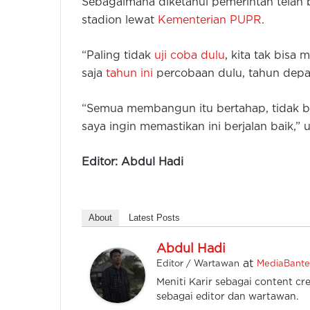
Sebagaimana diketahui pemerintah telah
stadion lewat
Kementerian PUPR
.
“Paling tidak
uji coba dulu
, kita tak bis
saja
tahun ini
percobaan dulu, tahun depan
“Semua membangun itu bertahap, tidak bis
saya ingin memastikan ini berjalan baik,”
Editor: Abdul Hadi
About
Latest Posts
Abdul Hadi
at
Editor / Wartawan
MediaBant
Meniti Karir sebagai content cre
sebagai editor dan wartawan.