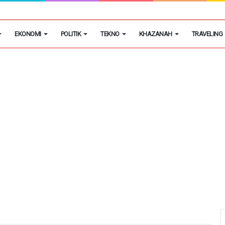
masok Utama Obat Keras Ilegal di Kosambi
EKONOMI
POLITIK
TEKNO
KHAZANAH
TRAVELING