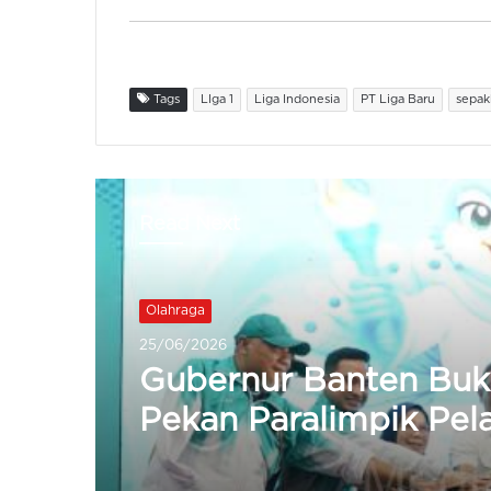
Tags
LIga 1
Liga Indonesia
PT Liga Baru
sepak
Read Next
Tekno
24/06/2026
Pemkot Cilegon Gela
Forum Satu Data Ind
Wujudkan Keakuratan