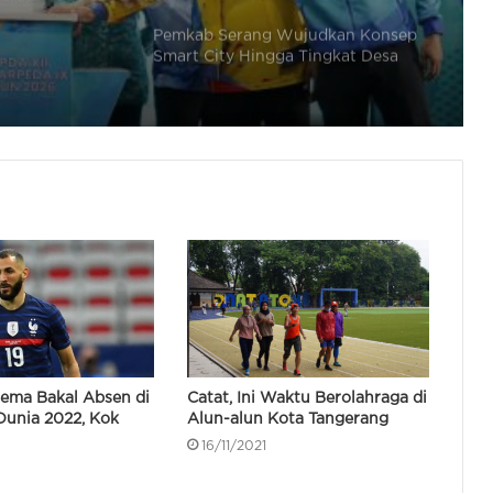
Sambut Hari Bhayangkara ke-80,
Kapolres Metro Tangerang Kota
Buka Turnamen E-Sport
Pemkot Tangerang Beri Bonus
Peraih Emas di Popda XII Banten
Rp25 Juta dan Beasiswa Kuliah
Gubernur Tutup Popda XII Banten,
Kota Tangerang Jadi Juara Umum
Raih 265 Medali
Andra Soni Buka Popda XII dan
Peparpeda IX Provinsi Banten di
Cilegon
ema Bakal Absen di
Catat, Ini Waktu Berolahraga di
 Dunia 2022, Kok
Alun-alun Kota Tangerang
Pj Sekda Lepas 428 Atlet Kontingen
16/11/2021
Cilegon Ke Popda XII Provinsi
Banten