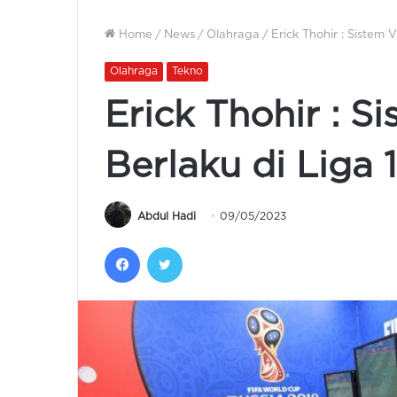
Home
/
News
/
Olahraga
/
Erick Thohir : Sistem
Olahraga
Tekno
Erick Thohir : S
Berlaku di Liga
Abdul Hadi
09/05/2023
Facebook
Twitter