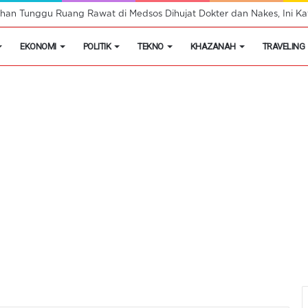
masok Utama Obat Keras Ilegal di Kosambi
EKONOMI
POLITIK
TEKNO
KHAZANAH
TRAVELING