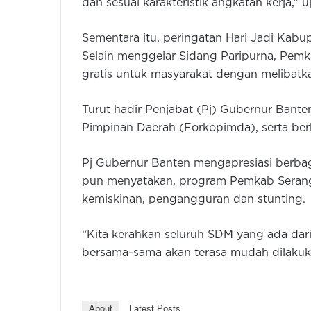
dan sesuai karakteristik angkatan kerja,” u
Sementara itu, peringatan Hari Jadi Kab
Selain menggelar Sidang Paripurna, Pem
gratis untuk masyarakat dengan meliba
Turut hadir Penjabat (Pj) Gubernur Bant
Pimpinan Daerah (Forkopimda), serta ber
Pj Gubernur Banten mengapresiasi berba
pun menyatakan, program Pemkab Serang
kemiskinan, pengangguran dan stunting.
“Kita kerahkan seluruh SDM yang ada dar
bersama-sama akan terasa mudah dilakuka
About
Latest Posts