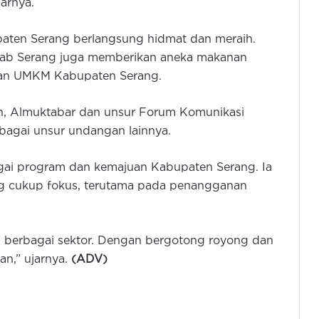
jarnya.
upaten Serang berlangsung hidmat dan meraih.
kab Serang juga memberikan aneka makanan
tkan UMKM Kabupaten Serang.
en, Almuktabar dan unsur Forum Komunikasi
bagai unsur undangan lainnya.
gai program dan kemajuan Kabupaten Serang. Ia
Budi: Kenaikan IPM Banten
Didorong Program Sekolah Gratis
 cukup fokus, terutama pada penangganan
dan MBG
Propemperda Banten 2026
i berbagai sektor. Dengan bergotong royong dan
Disahkan, Pendidikan dan
n,” ujarnya.
(ADV)
Pariwisata Masuk Daftar Prioritas
Defisit Rp57 Miliar di APBD 2026
Picu Sorotan DPRD Banten: Fraksi