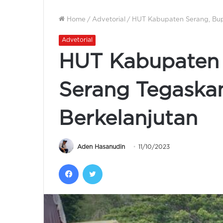
Home
/
Advetorial
/
HUT Kabupaten Serang, Bup
Advetorial
HUT Kabupaten 
Serang Tegaska
Berkelanjutan
Aden Hasanudin
11/10/2023
Facebook
Twitter