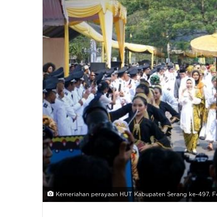
Kemeriahan perayaan HUT Kabupaten Serang ke-497. Fo