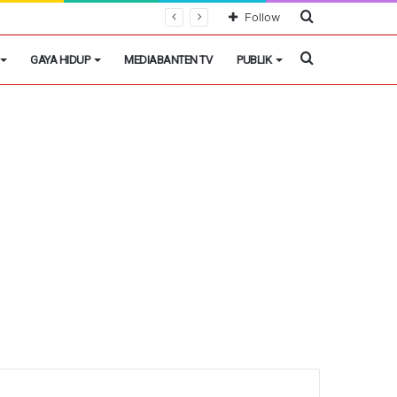
Cari
Follow
Berita
Cari
GAYA HIDUP
MEDIABANTEN TV
PUBLIK
Berita