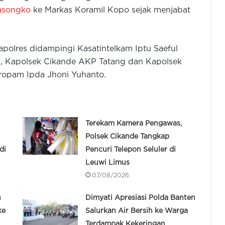
asongko
ke Markas Koramil Kopo sejak menjabat
polres didampingi Kasatintelkam Iptu Saeful
n, Kapolsek Cikande AKP Tatang dan Kapolsek
ropam Ipda Jhoni Yuhanto.
Terekam Kamera Pengawas,
Polsek Cikande Tangkap
di
Pencuri Telepon Seluler di
Leuwi Limus
07/08/2026
n
Dimyati Apresiasi Polda Banten
ke
Salurkan Air Bersih ke Warga
Terdampak Kekeringan