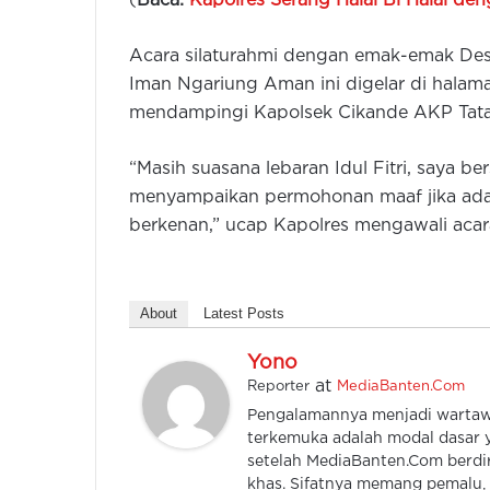
(
Baca:
Kapolres Serang Halal Bi Halal d
Acara silaturahmi dengan emak-emak Des
Iman Ngariung Aman ini digelar di halam
mendampingi Kapolsek Cikande AKP Tatang
“Masih suasana lebaran Idul Fitri, saya 
menyampaikan permohonan maaf jika ada p
berkenan,” ucap Kapolres mengawali acara
About
Latest Posts
Yono
at
Reporter
MediaBanten.Com
Pengalamannya menjadi wartawan
terkemuka adalah modal dasar y
setelah MediaBanten.Com berdiri
khas. Sifatnya memang pemalu, k