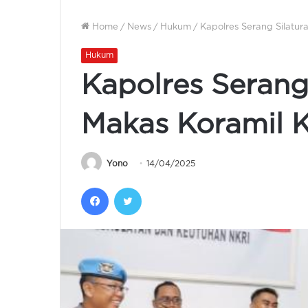
Home
/
News
/
Hukum
/
Kapolres Serang Silatur
Hukum
Kapolres Serang
Makas Koramil 
Yono
14/04/2025
Facebook
Twitter