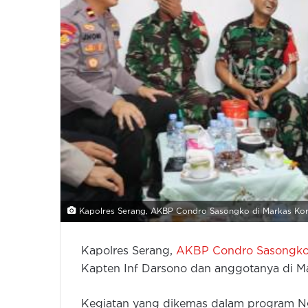
Kapolres Serang, AKBP Condro Sasongko di Markas Kor
Kapolres Serang,
AKBP Condro Sasongk
Kapten Inf Darsono dan anggotanya di Ma
Kegiatan yang dikemas dalam program N