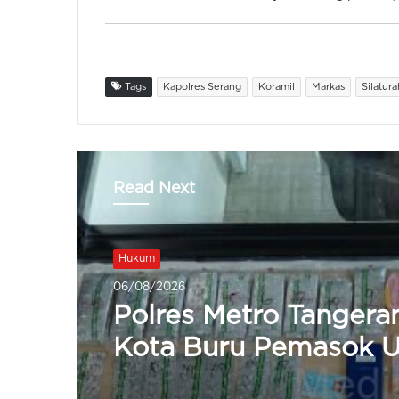
Tags
Kapolres Serang
Koramil
Markas
Silatur
Read Next
Hukum
06/08/2026
Polres Serang Distrib
502.000 Liter Air Ber
Dilepas Kapolda Ban