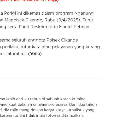
engan Emak-emak Desa Parigi
).
a Parigi ini dikemas dalam program Ngariung
an Mapolsek Cikande, Rabu (9/4/2025). Turut
 serta Panit Reskrim Ipda Marcel Febrian.
Kapolda Banten Ajak Warga
Kibarkan Bendera Merah Putih
Selama Bulan Agustus
bersama seluruh anggota Polsek Cikande
erilaku, tutur kata atau pelayanan yang kurang
Pemkot dan Polres Cilegon Perkuat
 silaturahmi. (
Yono
)
Kesiapsigaan Hadapi Kebakaran
dan Dampak Kekeringan
Polres Tangsel Musnahkan 46 Juta
Obat Keras Ilegal Daftar G Dari
Hasil Pengungkap Kasus
 lebih dari 20 tahun di sebuah koran kriminal
Kabidhumas Poda Banten: Warga
ang kuat dalam menjalani profesinya. Dan, dua tahun
Bisa Ajukan Permintaan Air Bersih
, dia rajin mengirimkan karya-karya jurnalistik yang
Via Call Center Polri 110
arena itu dia tidak ingin fotonya ditampilkan.