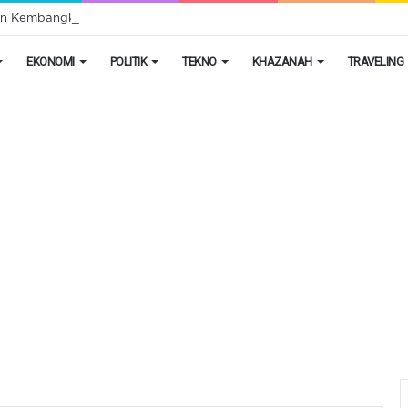
egon Kembangkan Hobi Sebagai Peluang Usaha
EKONOMI
POLITIK
TEKNO
KHAZANAH
TRAVELING