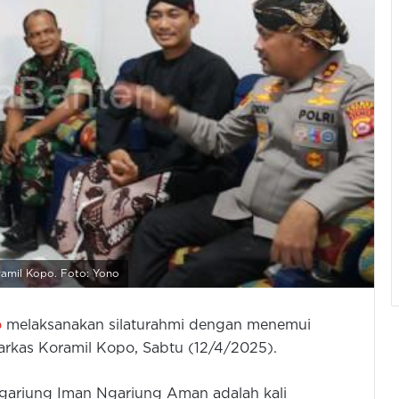
amil Kopo. Foto: Yono
o
melaksanakan silaturahmi dengan menemui
rkas Koramil Kopo, Sabtu (12/4/2025).
gariung Iman Ngariung Aman adalah kali