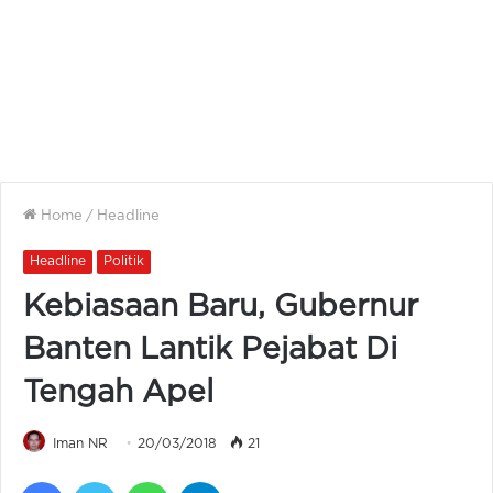
Home
/
Headline
Headline
Politik
Kebiasaan Baru, Gubernur
Banten Lantik Pejabat Di
Tengah Apel
Iman NR
20/03/2018
21
Facebook
Twitter
WhatsApp
Telegram