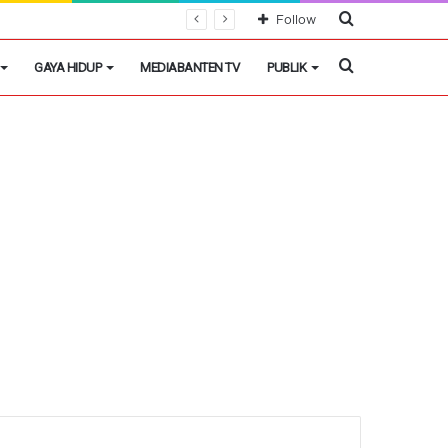
Cari
Follow
Berita
Cari
GAYA HIDUP
MEDIABANTEN TV
PUBLIK
Berita