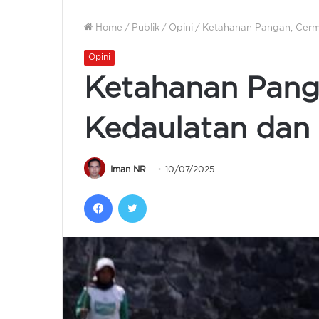
Home
/
Publik
/
Opini
/
Ketahanan Pangan, Cermi
Opini
Ketahanan Pang
Kedaulatan dan 
Iman NR
10/07/2025
Facebook
Twitter