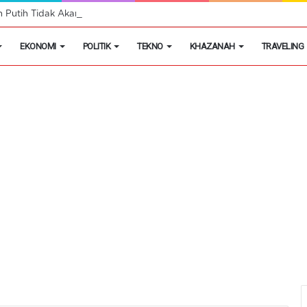
h Putih Tidak Akan Menutup Warung Kelontongan di Desa
EKONOMI
POLITIK
TEKNO
KHAZANAH
TRAVELING