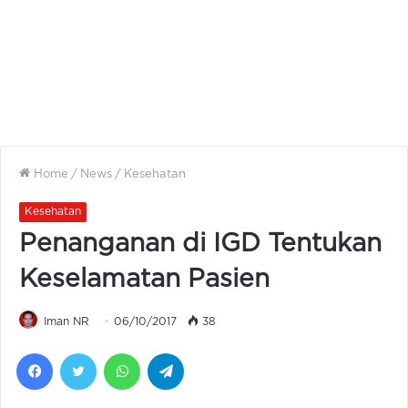
Home
/
News
/
Kesehatan
Kesehatan
Penanganan di IGD Tentukan
Keselamatan Pasien
Iman NR
06/10/2017
38
Facebook
Twitter
WhatsApp
Telegram