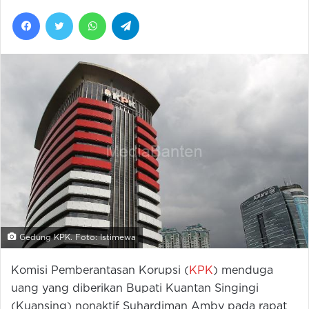
Facebook
Twitter
WhatsApp
Telegram
Gedung KPK. Foto: Istimewa
Komisi Pemberantasan Korupsi (
KPK
) menduga
uang yang diberikan Bupati Kuantan Singingi
(Kuansing) nonaktif Suhardiman Amby pada rapat