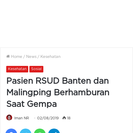
Home
/
News
/
Kesehatan
Kesehatan
Sosial
Pasien RSUD Banten dan
Malingping Berhamburan
Saat Gempa
Iman NR
02/08/2019
18
Facebook
Twitter
WhatsApp
Telegram