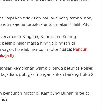
il tapi kan tidak tiap hari ada yang tambal ban,
ncuri karena terpaksa untuk makan,” dalih AP.
 Kecamatan Kragilan, Kabupaten Serang
 belur dihajar massa hingga pingsan di
rpergok hendak mencuri motor (
Baca:
Pencuri
ukajadi
).
di sansak kemarahan warga dibawa petugas Polsek
si kejadian, petugas mengamankan barang bukti 2
Kapolda Banten Ajak Warga
Kibarkan Bendera Merah Putih
Selama Bulan Agustus
n pencurian motor di Kampung Bunar ini terjadi
Pemkot dan Polres Cilegon Perkuat
ono
)
Kesiapsigaan Hadapi Kebakaran
dan Dampak Kekeringan