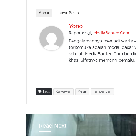
About
Latest Posts
Yono
at
Reporter
MediaBanten.Com
Pengalamannya menjadi wartawan
terkemuka adalah modal dasar y
setelah MediaBanten.Com berdiri
khas. Sifatnya memang pemalu, k
Tags
Karyawan
Mesin
Tambal Ban
Read Next