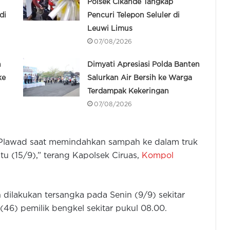
Polsek Cikande Tangkap
di
Pencuri Telepon Seluler di
Leuwi Limus
07/08/2026
n
Dimyati Apresiasi Polda Banten
ke
Salurkan Air Bersih ke Warga
Terdampak Kekeringan
07/08/2026
a Plawad saat memindahkan sampah ke dalam truk
u (15/9),” terang Kapolsek Ciruas,
Kompol
 dilakukan tersangka pada Senin (9/9) sekitar
(46) pemilik bengkel sekitar pukul 08.00.