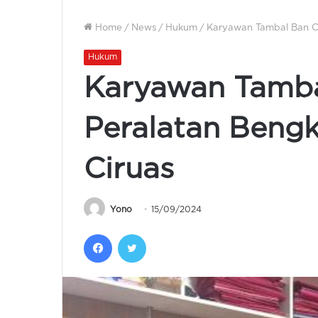
Home
/
News
/
Hukum
/
Karyawan Tambal Ban Cu
Hukum
Karyawan Tamba
Peralatan Bengk
Ciruas
Yono
15/09/2024
Facebook
Twitter