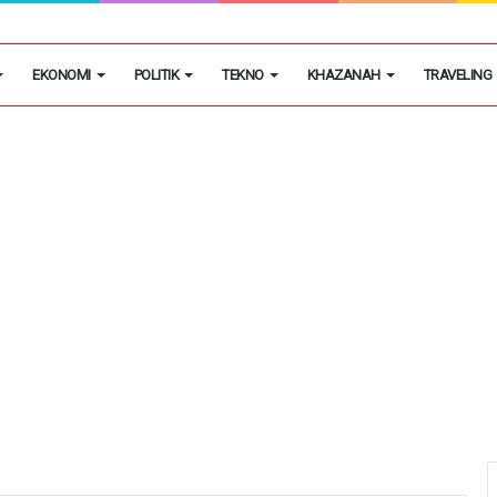
an Lahan Tidur Untuk Perkuat Kemandirian Pangan
EKONOMI
POLITIK
TEKNO
KHAZANAH
TRAVELING