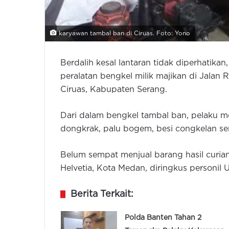
karyawan tambal ban di Ciruas. Foto: Yono
Berdalih kesal lantaran tidak diperhati
peralatan bengkel milik majikan di Jalan
Ciruas, Kabupaten Serang.
Dari dalam bengkel tambal ban, pelaku 
dongkrak, palu bogem, besi congkelan ser
Belum sempat menjual barang hasil curi
Helvetia, Kota Medan, diringkus personil U
Berita Terkait:
Polda Banten Tahan 2