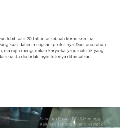
Polres Tangsel Musnahkan 46 Juta
Obat Keras Ilegal Daftar G Dari
Hasil Pengungkap Kasus
 lebih dari 20 tahun di sebuah koran kriminal
Kabidhumas Poda Banten: Warga
ang kuat dalam menjalani profesinya. Dan, dua tahun
Bisa Ajukan Permintaan Air Bersih
, dia rajin mengirimkan karya-karya jurnalistik yang
Via Call Center Polri 110
arena itu dia tidak ingin fotonya ditampilkan.
Polres Tangsel Diminta Tangani
Dugaan Penipuan Tangsel Fun Run
& Walk, Tak Perlu Tunggu Aduan
Sebelum Pasien BPJS Meninggal,
Keluhan Tunggu Ruang Rawat di
Medsos Dihujat Dokter dan Nakes,
Ini Kata Komisi IX DPR RI
Polres Metro Tangerang Kota Buru
Pemasok Utama Obat Keras Ilegal