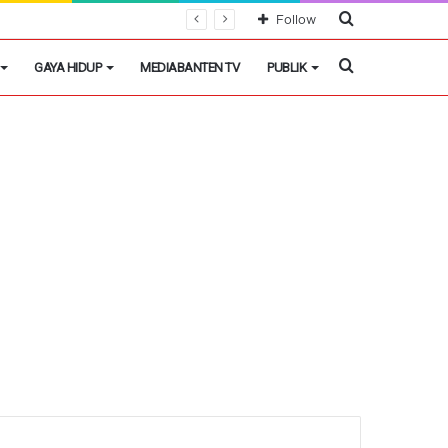
Cari
Follow
Berita
Cari
GAYA HIDUP
MEDIABANTEN TV
PUBLIK
Berita