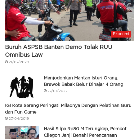
Ekonomi
Buruh ASPSB Banten Demo Tolak RUU
Omnibus Law
21/07/2020
Menjodohkan Mantan Isteri Orang,
Brewok Babak Belur Dihajar 4 Orang
27/01/2022
IGI Kota Serang Peringati Miladnya Dengan Pelatihan Guru
dan Fun Game
27/04/2019
Hasil Silpa Rp80 M Terungkap, Pemkot
Cilegon Janji Benahi Perencanaan