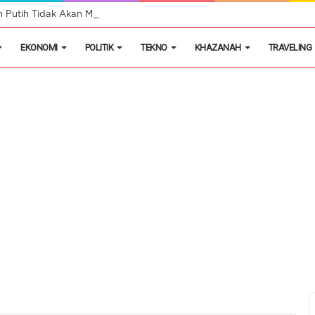
h Putih Tidak Akan Menutup Warung Kelontongan di Desa
EKONOMI
POLITIK
TEKNO
KHAZANAH
TRAVELING