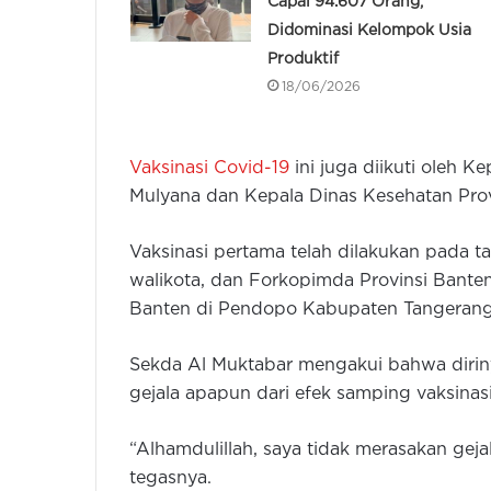
Capai 94.607 Orang,
Didominasi Kelompok Usia
Produktif
18/06/2026
Vaksinasi Covid-19
ini juga diikuti oleh 
Mulyana dan Kepala Dinas Kesehatan Provi
Vaksinasi pertama telah dilakukan pada t
walikota, dan Forkopimda Provinsi Banten
Banten di Pendopo Kabupaten Tangeran
Sekda Al Muktabar mengakui bahwa dirin
gejala apapun dari efek samping vaksinas
“Alhamdulillah, saya tidak merasakan geja
tegasnya.