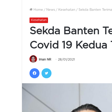
Home
/
News
/
Kesehatan
/
Sekda Banten Terima
Kesehatan
Sekda Banten Te
Covid 19 Kedua
Iman NR
28/01/2021
Facebook
Twitter