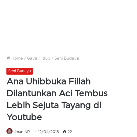
Home
/
Gaya Hidup
/
Seni Budaya
Seni Budaya
Ana Uhibbuka Fillah
Dilantunkan Aci Tembus
Lebih Sejuta Tayang di
Youtube
Iman NR
12/04/2018
22