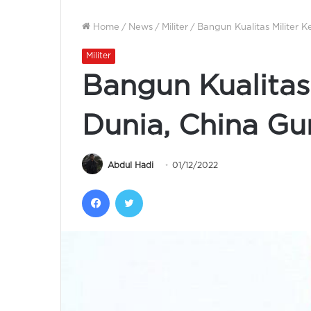
Home
/
News
/
Militer
/
Bangun Kualitas Militer 
Militer
Bangun Kualitas 
Dunia, China Gu
Abdul Hadi
01/12/2022
Facebook
Twitter