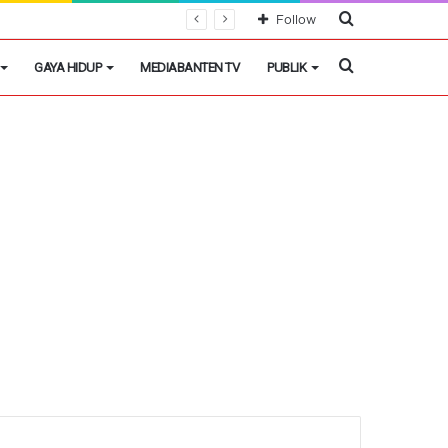
Cari
Follow
Berita
Cari
GAYA HIDUP
MEDIABANTEN TV
PUBLIK
Berita