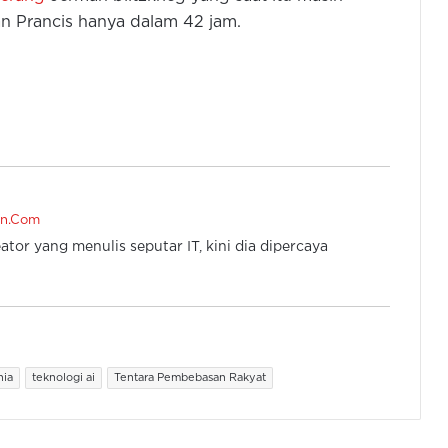
n Prancis hanya dalam 42 jam.
KSAD: Ada Sabotase Pembangunan
Jembatan Bailey untuk Bencana
Sumatera
TNI AU Apresiasi Kadet FVLM
Terdampak Bencana Alam Sumatera
Gubernur Banten Tutup Pembinaan
en.Com
dan Deklarasi Pelajar Anti Tawuran
ator yang menulis seputar IT, kini dia dipercaya
Lifter Indonesia Asal Kota Serang
Diangkat Jadi Letnan Dua TNI Oleh
Prabowo
nia
teknologi ai
Tentara Pembebasan Rakyat
Kisah Prajurit TNI Sederhana Dari
Bima Mendidik Anaknya Jadi
“Benteng Negara”