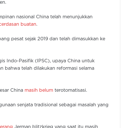
jen.
pinan nasional China telah menunjukkan
cerdasan buatan
.
bang pesat sejak 2019 dan telah dimasukkan ke
is Indo-Pasifik (IPSC), upaya China untuk
an bahwa telah dilakukan reformasi selama
besar China
masih belum
terotomatisasi.
gunaan senjata tradisional sebagai masalah yang
Panglima TNI Akan Tindak Tegas
Pengibaran Bendera GAM di Tengah
Bencana
perang
Jerman blitzkrieg yang saat itu masih