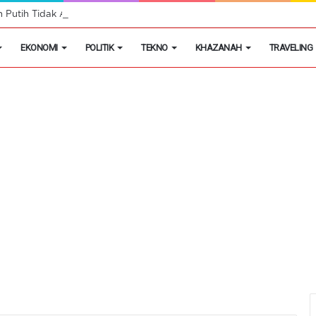
h Putih Tidak Akan Menutup Warung Kelontongan di Desa
EKONOMI
POLITIK
TEKNO
KHAZANAH
TRAVELING