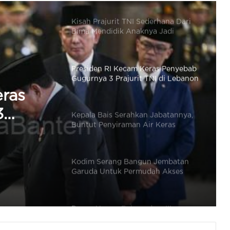
Presiden RI Kecam Keras Penyebab
Gugurnya 3 Prajurit TNI di Lebanon
Kepala Bais Serahkan Jabatannya,
Buntut Penyiraman Air Keras
Aktivis Kontras
Kodim Serang Bangun Jembatan
Garuda Untuk Permudah Akses
Warga di Baros
Dapur Umum Bekangdam III
/Siliwangi Penuhi Makan 1.500
Warga Terdampak Banjir di Cibeber
Panglima TNI Akan Tindak Tegas
Pengibaran Bendera GAM di Tengah
Bencana