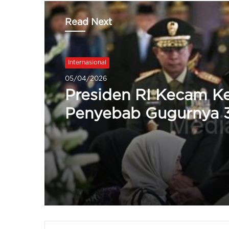
Read Next
Hukum
26/03/2026
Kepala Bais Serahkan
Jabatannya, Buntut
Penyiraman Air Keras
Aktivis Kontras