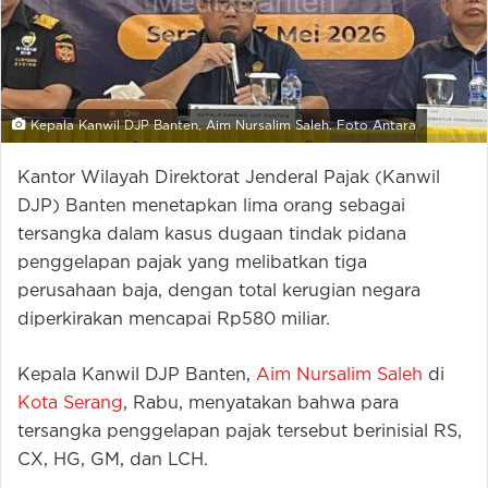
Kepala Kanwil DJP Banten, Aim Nursalim Saleh. Foto Antara
Kantor Wilayah Direktorat Jenderal Pajak (Kanwil
DJP) Banten menetapkan lima orang sebagai
tersangka dalam kasus dugaan tindak pidana
penggelapan pajak yang melibatkan tiga
perusahaan baja, dengan total kerugian negara
diperkirakan mencapai Rp580 miliar.
Kepala Kanwil DJP Banten,
Aim Nursalim Saleh
di
Kota Serang
, Rabu, menyatakan bahwa para
tersangka penggelapan pajak tersebut berinisial RS,
CX, HG, GM, dan LCH.